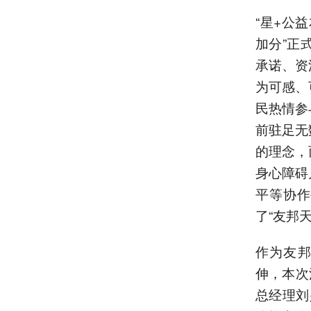
“星+公
加分”正
承诺、资
为可感、
民热情参
前驻足无
的理念，
身心障碍
平等协作
了“友邦
作为友邦保
伸，本次
总经理刘