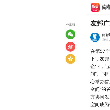
友邦广
分享到
南都N
原创
在第57
下，友邦
企业，与
间”。同
心举办首
空间”的
方协同发
空间成为