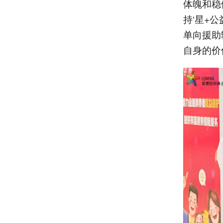
体魄和稳
持‘星+
单向援助
自身的价