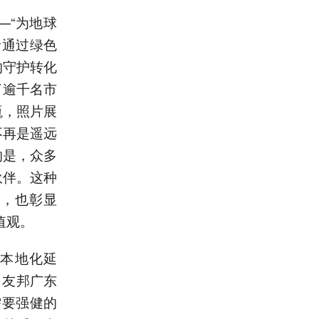
—“为地球
者通过绿色
的守护转化
了逾千名市
瓶，照片展
不再是遥远
的是，众多
伙伴。这种
念，也彰显
值观。
议的本地化延
。友邦广东
需要强健的