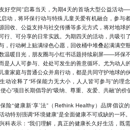
益友好空间”启幕当天，为期4天的首场大型公益活动—
式启动，将环保行动与特殊儿童关爱有机融合，参与
源回收、公益支持与社交传播等多元方式，将对地球
可行、可分享的日常实践。为期四天的活动，共吸引
与，行动树上贴满绿色心愿，回收桶中堆叠起满满空
数温暖目光，朋友圈与小红书话题持续刷屏——环保
而是人人可参与、处处可发生的善意循环。尤为动人
儿童家庭与普通公众并肩行动，都是共同守护地球的
生动诠释了“环保能力无大小，人人皆可参与”的理
天使心”项目长期倡导的“吸纳、尊重、友爱、共融”的价
险“健康新‘享’法”（Rethink Healthy）品牌倡
活动特别强调“环境健康”是全面健康不可或缺的一环
兴科表示：“我们理解，真正的健康长久好生活，既