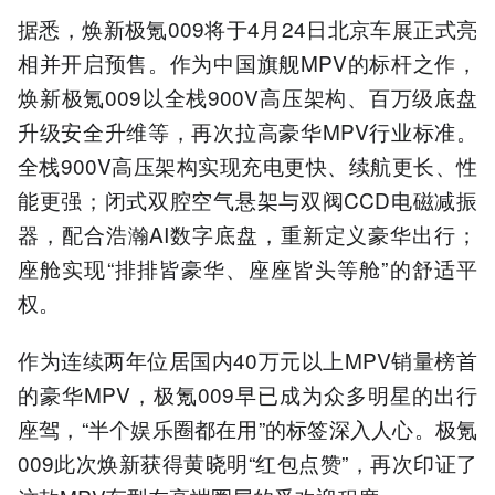
据悉，焕新极氪009将于4月24日北京车展正式亮
相并开启预售。作为中国旗舰MPV的标杆之作，
焕新极氪009以全栈900V高压架构、百万级底盘
升级安全升维等，再次拉高豪华MPV行业标准。
全栈900V高压架构实现充电更快、续航更长、性
能更强；闭式双腔空气悬架与双阀CCD电磁减振
器，配合浩瀚AI数字底盘，重新定义豪华出行；
座舱实现“排排皆豪华、座座皆头等舱”的舒适平
权。
作为连续两年位居国内40万元以上MPV销量榜首
的豪华MPV，极氪009早已成为众多明星的出行
座驾，“半个娱乐圈都在用”的标签深入人心。极氪
009此次焕新获得黄晓明“红包点赞”，再次印证了