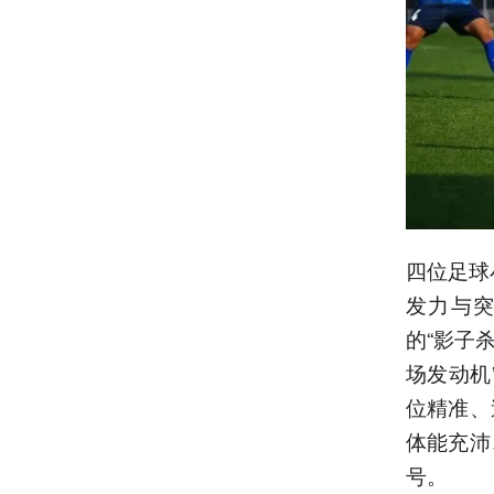
四位足球
发力与
的“影子
场发动机
位精准、
体能充沛
号。