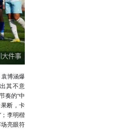
：袁博涵爆
出其不意
节奏的“中
抢果断，卡
”；李明楷
赛场亮眼符