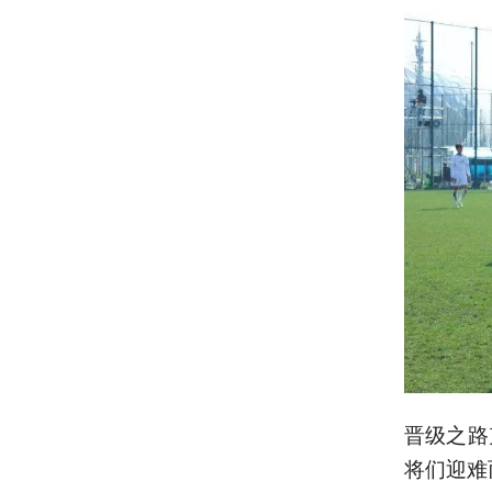
晋级之路
将们迎难