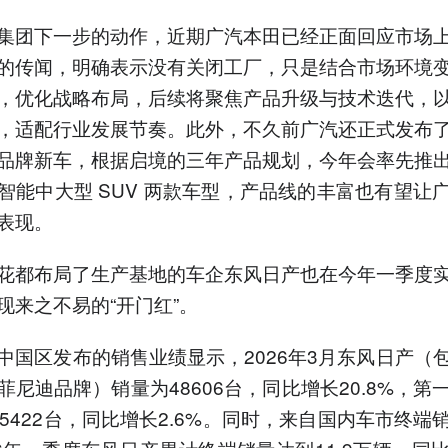
集团下一步的动作，近期广汽本田已经正面回应市场
的传闻，明确表示没有关闭工厂，只是结合市场环境
，优化战略布局，后续将聚焦产品升级与技术迭代，
，适配行业发展节奏。此外，不久前广汽还正式发布
品牌新车，根据启境的三年产品规划，今年会率先推
智能中大型 SUV 两款车型，产品线的丰富也有望让
表现。
花都布局了生产基地的车企东风日产也在今年一季度
现来之不易的“开门红”。
中国区发布的销售业绩显示，2026年3月东风日产（
菲尼迪品牌）销量为48606台，同比增长20.8%，第
15422台，同比增长2.6%。同时，来自国内车市终端