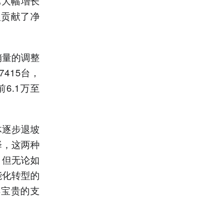
比大幅增长
型贡献了净
销量的调整
415台，
6.1万至
体逐步退坡
择，这两种
，但无论如
能化转型的
得宝贵的支