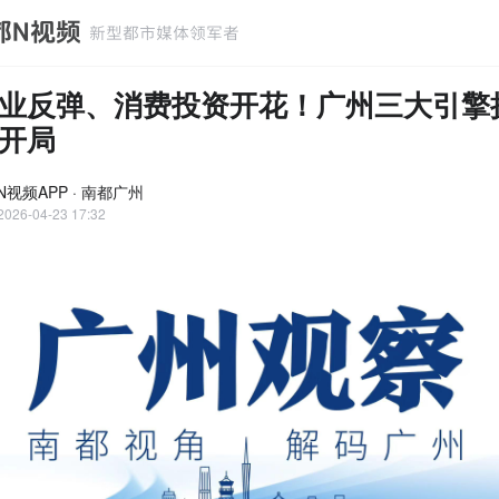
业反弹、消费投资开花！广州三大引擎
开局
N视频APP · 南都广州
2026-04-23 17:32