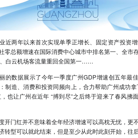
业近两年以来首次实现单季正增长、固定资产投资增
社零总额增速在国际消费中心城市中排名第一、全市
亿、白云机场客流量重回全国第一……
丽的数据展示了今年一季度广州GDP增速创五年最
：制造、消费和投资同频向上，合力帮助广州成功拿
红，也让广州在近年 “搏到尽”之后终于迎来了春风拂
度开门红并不意味着全年经济增速可以高枕无忧，更
济转型可以就此结束，但是至少从此时此刻开始，往