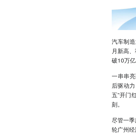
汽车制造
月新高、
破10万
一串串亮
后驱动力
五”开门
刻。
尽管一季
轮广州经