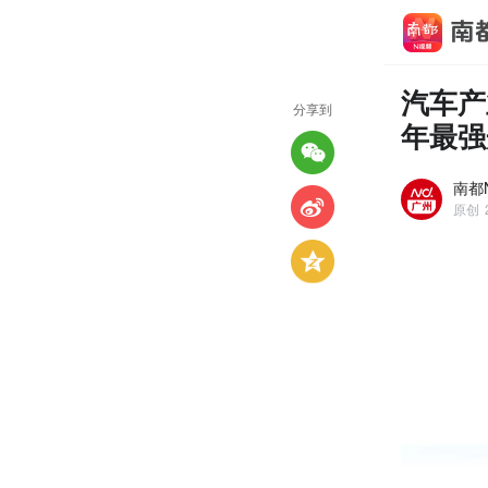
汽车产
分享到
年最强
南都
原创