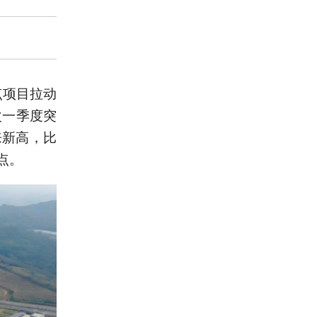
点项目拉动
次一季度突
来新高，比
分点。