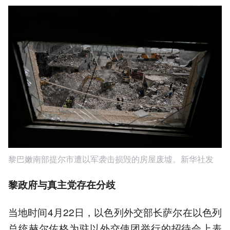
黎巴嫩南部提尔市遭以军袭击损毁的房屋废墟。新华社发
黎政府与真主党存在分歧
当地时间4月22日，以色列外交部长萨尔在以色列
总统赫尔佐格为驻以外交使团举行的招待会上表