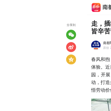
走，插
分享到
皆辛苦
南都
原创
春风和煦
体验。近
园，开展
动，打造
悟劳动价