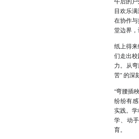
午后的户
目欢乐满
在协作与
堂边界，
纸上得来
们走出校
力。从弯
苦” 的深
“弯腰插
纷纷有感
实践。学
学、动
育。