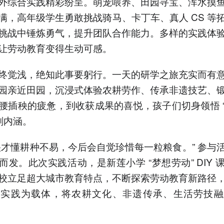
外综合实践精彩纷呈。萌宠喂养、田园寻宝、浑水摸
满，高年级学生勇敢挑战骑马、卡丁车、真人 CS 等
挑战中锤炼勇气，提升团队合作能力。多样的实践体
让劳动教育变得生动可感。
终觉浅，绝知此事要躬行。一天的研学之旅充实而有
园亲近田园，沉浸式体验农耕劳作、传承非遗技艺、
腰插秧的疲惫，到收获成果的喜悦，孩子们切身领悟 
刻内涵。
秧才懂耕种不易，今后会自觉珍惜每一粒粮食。” 参与
而发。此次实践活动，是新莲小学 “梦想劳动” DIY 
校立足超大城市教育特点，不断探索劳动教育新路径
手实践为载体，将农耕文化、非遗传承、生活劳技融