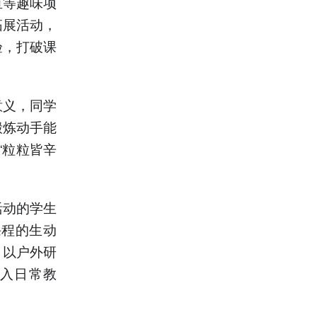
鱼等趣味项
拓展活动，
验，打破课
意义，同学
锻炼动手能
“粒粒皆辛
活动的学生
课程的生动
，以户外研
入日常教