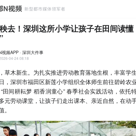
秧去！深圳这所小学让孩子在田间读懂 
”
N视频APP · 深圳大件事
2026-04-24 08:18
，草木新生。为扎实推进劳动教育落地生根，丰富学
日，深圳市福田区新莲小学组织全体师生前往碧岭农
 “田间耕耘梦 稻香润童心” 春季社会实践活动，依托
多元劳动课堂，让孩子们走出课本、亲近自然，在动
值。