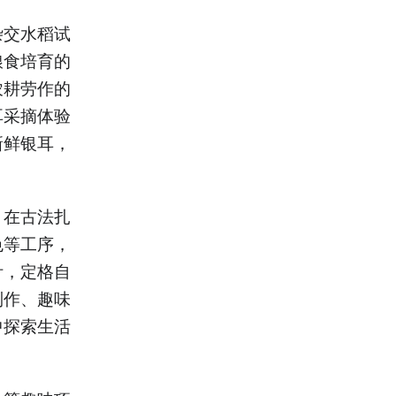
杂交水稻试
粮食培育的
农耕劳作的
耳采摘体验
新鲜银耳，
。在古法扎
色等工序，
叶，定格自
制作、趣味
中探索生活