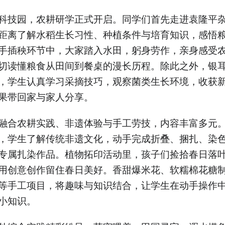
科技园，农耕研学正式开启。同学们首先走进袁隆平
距离了解水稻生长习性、种植条件与培育知识，感悟
手插秧环节中，大家踏入水田，躬身劳作，亲身感受
切读懂粮食从田间到餐桌的漫长历程。除此之外，银
，学生认真学习采摘技巧，观察菌类生长环境，收获
果带回家与家人分享。
融合农耕实践、非遗体验与手工劳技，内容丰富多元
，学生了解传统非遗文化，动手完成折叠、捆扎、染
专属扎染作品。植物拓印活动里，孩子们捡拾春日落
用创意创作留住春日美好。香甜爆米花、软糯棉花糖
等手工项目，将趣味与知识结合，让学生在动手操作
小知识。