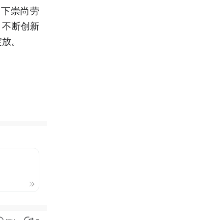
种下崇尚劳
，不断创新
绽放。