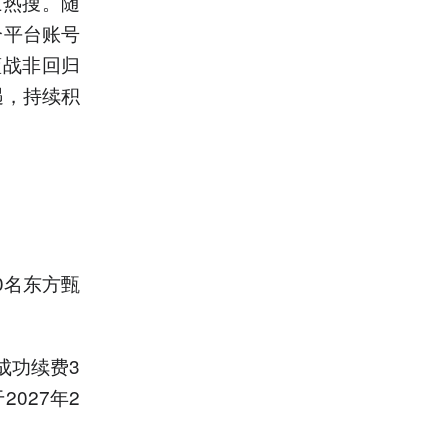
上热搜。随
个平台账号
蓝战非回归
遇，持续积
0名东方甄
成功续费3
027年2