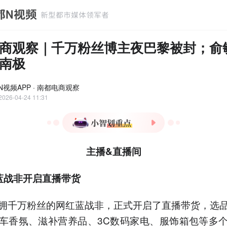
商观察｜千万粉丝博主夜巴黎被封；俞
南极
N视频APP · 南都电商观察
2026-04-24 11:31
1.网红蓝战非复出直播带
主播&直播间
货，7天4场销售额达2500-
5000万元。
蓝战非开启直播带货
2.俞敏洪邀10名东方甄选会
员南极游，承担核心费用但
不含签证费。
拥千万粉丝的网红蓝战非，正式开启了直播带货，选
3.千万粉丝博主"夜巴黎"因
车香氛、滋补营养品、3C数码家电、服饰箱包等多
危险直播被封禁，曾强迫主