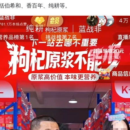
播与鳄鱼同缸。
括伯希和、香百年、纯耕等。
4.淘宝天猫上线AI假图识别
模型，打击电商虚假退款行
为。
5.海口法院判决盗版《我的
阿勒泰》销售商赔偿8000元
侵权费。
以上内容由AI大模型生成，仅供
参考