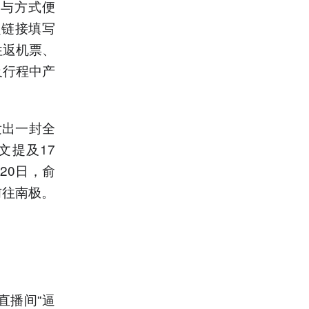
参与方式便
定链接填写
往返机票、
及行程中产
发出一封全
文提及17
20日，俞
前往南极。
直播间“逼