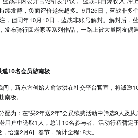
，蓝战非因公开言论引发争议，“蓝战非自爆收入”冲
持续发酵，负面评价越来越多。9月25日，蓝战非多
注，但同年10月10日，蓝战非账号解封。解封后，
，发布骑行回老家等系列作品，一路上被大量网友偶
洪邀10名会员游南极
日晚间，新东方创始人俞敏洪在社交平台官宣，将诚邀1
赴南极。
分配为：在“买2年送2年”会员续费活动中筛选9人及从
老用户中选取1人，总计10名参与者。活动行程暂定于2
发，恰逢2月6日春节，预计全程18天。