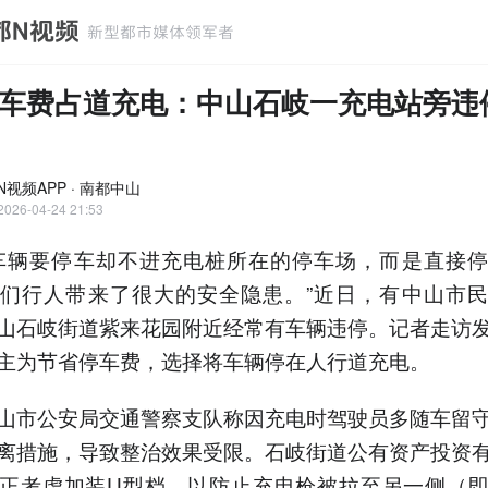
车费占道充电：中山石岐一充电站旁违
N视频APP · 南都中山
2026-04-24 21:53
车辆要停车却不进充电桩所在的停车场，而是直接
们行人带来了很大的安全隐患。”近日，有中山市
山石岐街道紫来花园附近经常有车辆违停。记者走访
主为节省停车费，选择将车辆停在人行道充电。
山市公安局交通警察支队称因充电时驾驶员多随车留
离措施，导致整治效果受限。石岐街道公有资产投资
正考虑加装U型档，以防止充电枪被拉至另一侧（