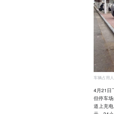
车辆占用人
4月21
但停车场
道上充电
元，24