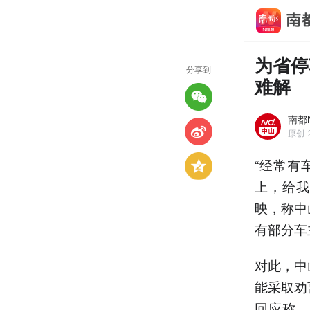
为省停
分享到
难解
南都
原创
“经常有
上，给我
映，称中
有部分车
对此，中
能采取劝
回应称，