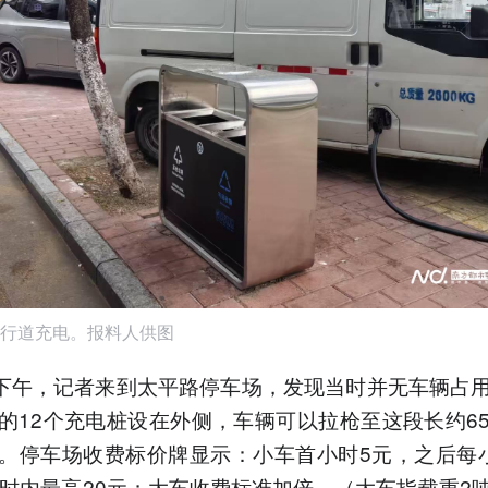
行道充电。报料人供图
日下午，记者来到太平路停车场，发现当时并无车辆占
的12个充电桩设在外侧，车辆可以拉枪至这段长约6
。停车场收费标价牌显示：小车首小时5元，之后每
小时内最高20元；大车收费标准加倍。（大车指载重2