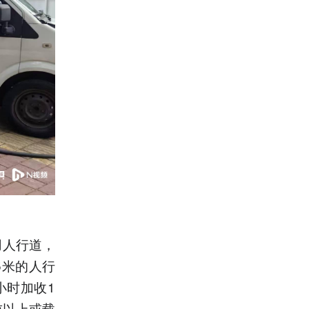
用人行道，
5米的人行
小时加收1
吨以上或载