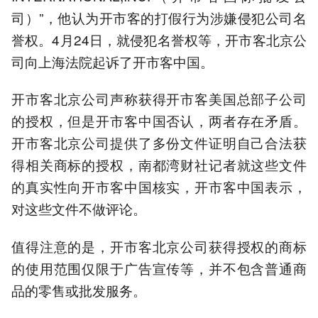
司）”，他认为开市客的打假行为涉嫌侵犯公司名
誉权。4月24日，就侵犯名誉权等，开市客北京公
司向上海法院起诉了开市客中国。
开市客北京公司声称获得开市客美国总部子公司
的授权，但是开市客中国否认，两者存在矛盾。
开市客北京公司提供了多份文件证明自己合法获
得相关商标的授权，南都湾财社记者就这些文件
的真实性向开市客中国核实，开市客中国表示，
对这些文件不做评论。
值得注意的是，开市客北京公司获得授权的商标
的使用范围仅限于广告宣传等，并不包含普通商
品的零售或批发服务。