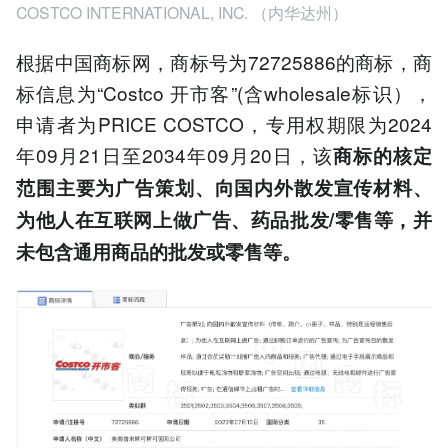
COSTCO INTERNATIONAL, INC. （内华达州）
根据中国商标网，商标号为72725886的商标，商
标信息为“Costco 开市客”(含wholesale标识），
申请者为PRICE COSTCO，专用权期限为2024
年09月21日至2034年09月20日，该
商标的核定
范围主要为广告策划、向国内外散发宣传材料、
为他人在互联网上做广告、药品批发/零售等，并
未包含通用商品的批发或零售等。