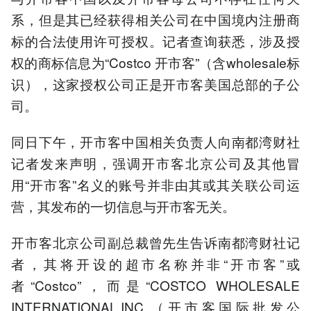
系，但是其已经获得相关公司在中国境内注册商
标的合法使用许可授权。记者查询获悉，涉及授
权的商标信息为“Costco 开市客”（含wholesale标
识），这家授权公司正是开市客美国总部的子公
司。
同日下午，开市客中国相关负责人向南都湾财社
记者发来声明，强调开市客北京公司及其他冒
用“开市客”名义的账号并非由其或其关联公司运
营，其发布的一切信息与开市客无关。
开市客北京公司副总裁曾先生告诉南都湾财社记
者，其将开设的超市名称并非“开市客”或
者“Costco”，而是“COSTCO WHOLESALE
INTERNATIONAL,INC.（开市客国际批发公