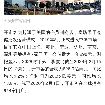
图源开市客官网
开市客为起源于美国的会员制商店，卖场采用仓
储批发运营模式，2019年8月正式进入中国市场，
目前其在中国上海、苏州、宁波、杭州、南京、
深圳等地拥有7家门店，会员费为一年299元。财
报显示，2026财年第二季度（截至2026年2月15
日的12周），开市客的营收为696.0亿美元，同比
增长9.2%；净利润为20.35亿美元，同比增长
13.8%。截至2026年2月4日，开市客在全球拥有
924家门店。