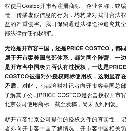
权使用Costco开市客注册商标、企业名称，或编
造、传播虚假信息的行为，均构成对我司合法权
益的严重侵害。我司保留通过法律途径追究其全
部法律责任的权利”。
无论是开市客中国，还是PRICE COSTCO，都同
属于开市客美国总部体系，都为同个阵营。一边
是开市客中国极力否认有过授权，一边是PRICE
COSTCO被指对外授权商标使用权，这明显存在
对此，南都湾财社记者向开市客美国总部
矛盾。
了解其子公司PRICE COSTCO是否曾授权开市客
北京公司使用商标，截至发稿，尚未收到回复。
就开市客北京公司提供的授权文件的真实性，记
者亦向开市客中国了解情况，开市客中国相关负