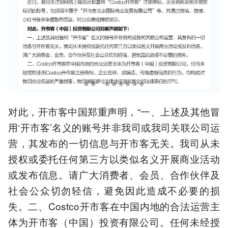
对此，开市客中国郑重声明，“一、上述及其他冒
用‘开市客’名义的账号并非我司或我司关联公司运
营，其发布的一切信息与开市客无关。我司从未
授权或委托任何第三方以类似名义开展商业活动
或发布信息。请广大消费者、会员、合作伙伴及
社会公众切勿轻信，避免因此造成不必要的损
失。二、Costco开市客在中国内地的合法运营主
体为开市客（中国）投资有限公司。任何未经授