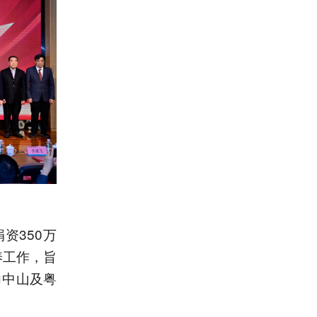
资350万
养工作，旨
力中山及粤