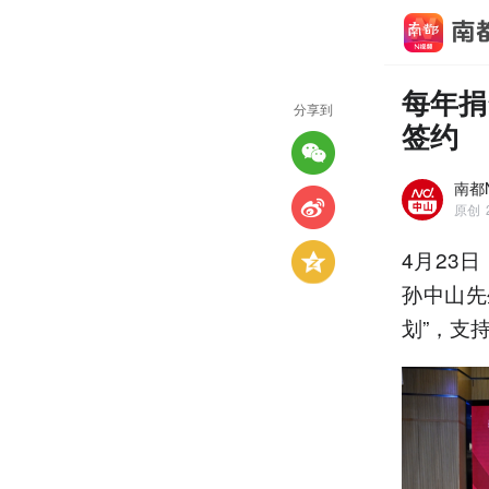
每年捐
分享到
签约
南都
原创
4月23
孙中山先
划”，支