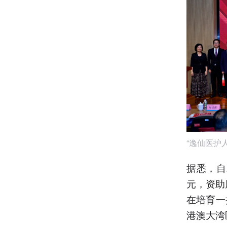
“逸仙医护
据悉，自
元，资助
在培育一
港澳大湾