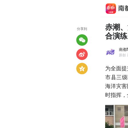
赤潮、
分享到
合演练
南都N
原创
为全面提
市县三级
海洋灾害
时指挥，