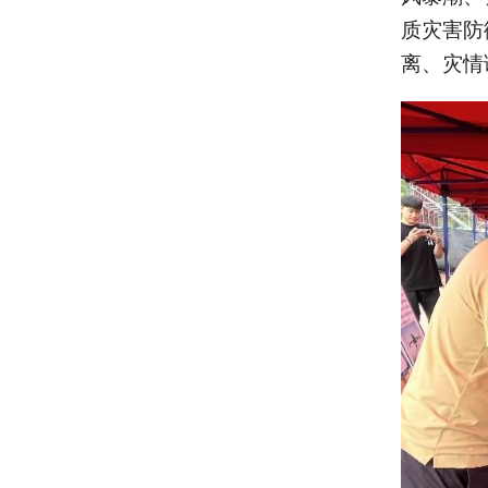
质灾害防
离、灾情