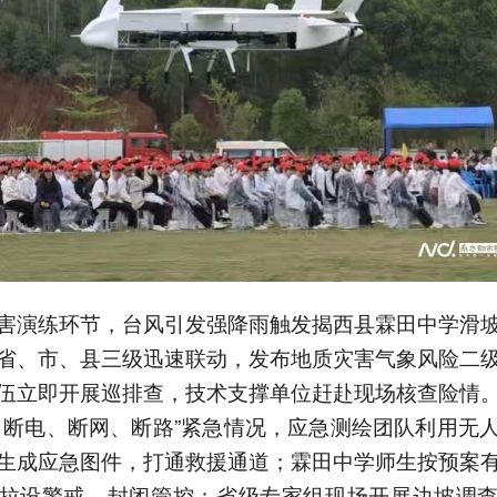
害演练环节，台风引发强降雨触发揭西县霖田中学滑
省、市、县三级迅速联动，发布地质灾害气象风险二
伍立即开展巡排查，技术支撑单位赶赴现场核查险情
、断电、断网、断路”紧急情况，应急测绘团队利用无
生成应急图件，打通救援通道；霖田中学师生按预案
拉设警戒、封闭管控；省级专家组现场开展边坡调