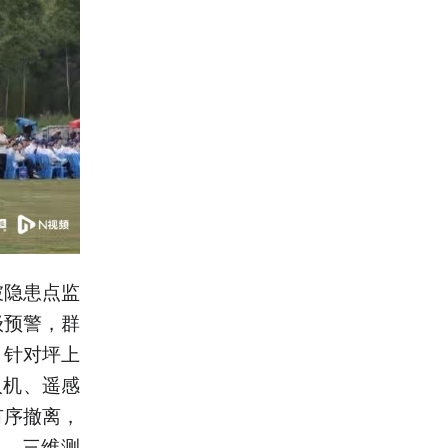
坡隐患点监
级预警，群
。针对坪上
人机、遥感
有序撤离，
查、三维测