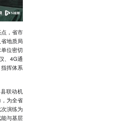
亮点，省市
及省地质局
术单位密切
仪、4G通
、指挥体系
市县联动机
力，为全省
此次演练为
赋能与基层