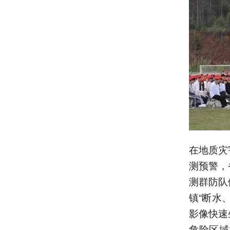
在地质灾
测预警，
测群防队
镇“断水
影像快速
危险区域