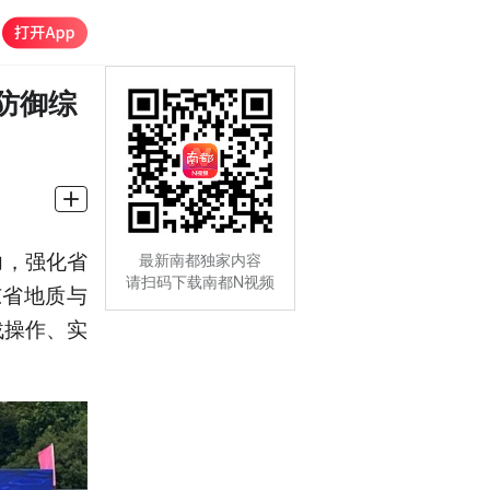
防御综
力，强化省
最新南都独家内容
请扫码下载南都N视频
东省地质与
战操作、实