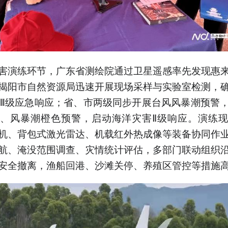
害演练环节，广东省测绘院通过卫星遥感率先发现惠
揭阳市自然资源局迅速开展现场采样与实验室检测，
Ⅲ级应急响应；省、市两级同步开展台风风暴潮预警
、风暴潮橙色预警，启动海洋灾害Ⅱ级响应。演练
机、背包式激光雷达、机载红外热成像等装备协同作
航、淹没范围调查、灾情统计评估，多部门联动组织
安全撤离，渔船回港、沙滩关停、养殖区管控等措施