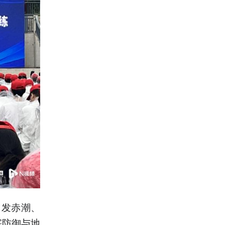
引发赤潮、
害防御与地