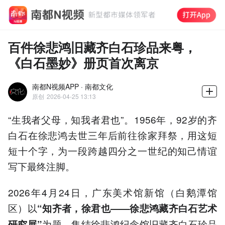
百件徐悲鸿旧藏齐白石珍品来粤，
《白石墨妙》册页首次离京
南都N视频APP · 南都文化
原创
2026-04-25 13:13
“生我者父母，知我者君也”。1956年，92岁的齐
白石在徐悲鸿去世三年后前往徐家拜祭，用这短
短十个字，为一段跨越四分之一世纪的知己情谊
写下最终注脚。
2026年4月24日，广东美术馆新馆（白鹅潭馆
区）以
“知齐者，徐君也——徐悲鸿藏齐白石艺术
为题，集结徐悲鸿纪念馆旧藏齐白石珍品
研究展”