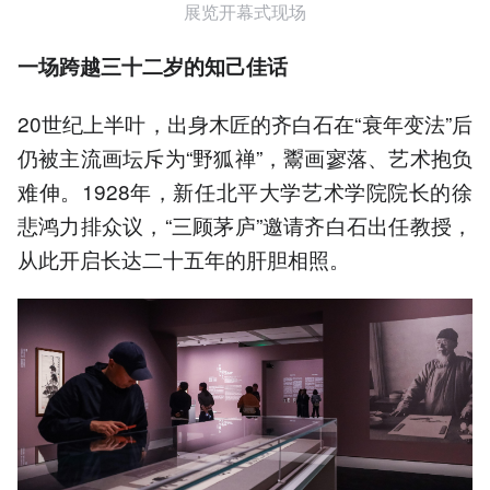
展览开幕式现场
一场跨越三十二岁的知己佳话
20世纪上半叶，出身木匠的齐白石在“衰年变法”后
仍被主流画坛斥为“野狐禅”，鬻画寥落、艺术抱负
难伸。1928年，新任北平大学艺术学院院长的徐
悲鸿力排众议，“三顾茅庐”邀请齐白石出任教授，
从此开启长达二十五年的肝胆相照。