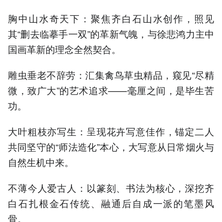
胸中山水奇天下：聚焦齐白石山水创作，照见
其“删去临摹手一双”的革新气魄，与徐悲鸿力主中
国画革新的理念全然契合。
雕虫垂老不辞劳：汇集禽鸟草虫精品，窥见“尽精
微，致广大”的艺术追求——毫厘之间，是毕生苦
功。
大叶粗枝亦写生：呈现花卉写意佳作，锚定二人
共同坚守的“师法造化”本心，大写意从日常烟火与
自然生机中来。
不薄今人爱古人：以篆刻、书法为核心，深挖齐
白石扎根金石传统、融通后自成一派的笔墨风
骨。