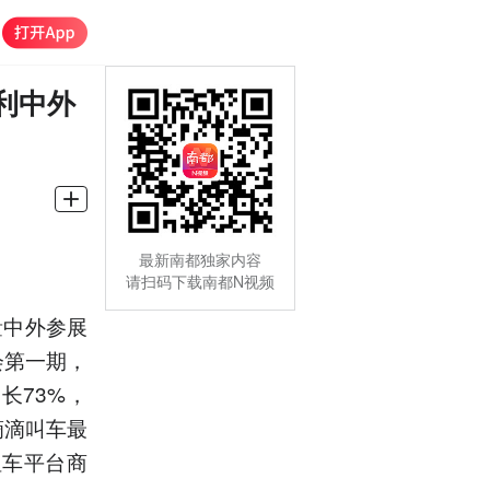
利中外
最新南都独家内容
请扫码下载南都N视频
量中外参展
会第一期，
长73%，
滴滴叫车最
租车平台商