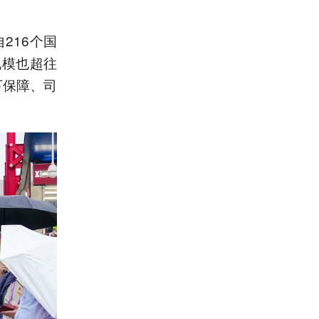
216个国
规模也超往
下保障、司
。