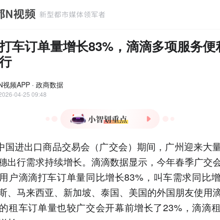
打车订单量增长83%，滴滴多项服务便
行
N视频APP · 政商数据
2026-04-25 09:48
1.广交会期间广州滴滴入境
届中国进出口商品交易会（广交会）期间，广州迎来大
用户订单量增长83%，俄罗
斯等五国客商使用最多。
穗出行需求持续增长。滴滴数据显示，今年春季广交
2.本届广交会境外采购商达
用户滴滴打车订单量同比增长83%，叫车需求同比增
16.7万人，来自216个国家
斯、马来西亚、新加坡、泰国、美国的外国朋友使用
和地区，同比增长5.9%。
的租车订单量也较广交会开幕前增长了23%，滴滴
3.滴滴在场馆设双语上车
点，机场车站立双语指南，