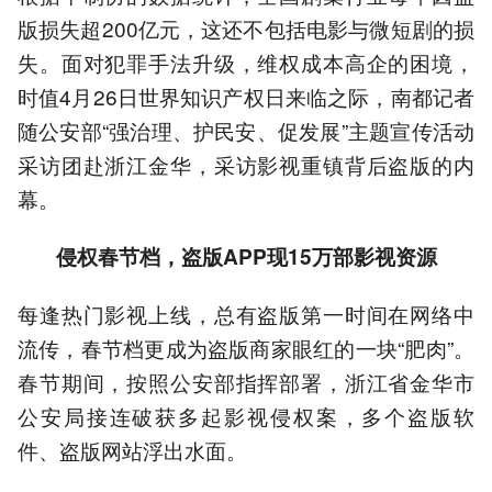
剧生命周期仅1周，民事诉
版损失超200亿元，这还不包括电影与微短剧的损
讼难追损失。
失。面对犯罪手法升级，维权成本高企的困境，
以上内容由AI大模型生成，仅供
参考
时值4月26日世界知识产权日来临之际，南都记者
随公安部“强治理、护民安、促发展”主题宣传活动
采访团赴浙江金华，采访影视重镇背后盗版的内
幕。
侵权春节档，盗版APP现15万部影视资源
每逢热门影视上线，总有盗版第一时间在网络中
流传，春节档更成为盗版商家眼红的一块“肥肉”。
春节期间，按照公安部指挥部署，浙江省金华市
公安局接连破获多起影视侵权案，多个盗版软
件、盗版网站浮出水面。