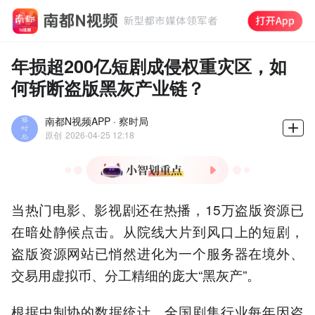
年损超200亿短剧成侵权重灾区，如
何斩断盗版黑灰产业链？
南都N视频APP · 察时局
原创
2026-04-25 12:18
1.影视盗版黑产年损超200
当热门电影、影视剧还在热播，15万盗版资源已
亿，服务器境外化、虚拟币
结算成新特征。
在暗处静候点击。从院线大片到风口上的短剧，
2.盗版APP单站存储15万部
盗版资源网站已悄然进化为一个服务器在境外、
资源，春节档热门影片成侵
交易用虚拟币、分工精细的庞大“黑灰产”。
权重灾区，短剧盗版跨境侵
权激增。
3.维权陷"打地鼠"困境：短
根据中制协的数据统计，全国剧集行业每年因盗