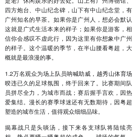
是老广休闲娱乐的好去处。山上有广州博物馆、
四方炮台、中山纪念碑，山下有中山纪念堂，有
广州知名的早茶。如果你是广州人，想必会默认
这就是广式生活本来的样子；如果你是游客，相
信你会感叹不虚此行，因为这里有你想象中广州
的样子。这个温暖的季节，在半山腰看粤超，大
概就是最浪漫的事。
1.2万名观众为场上队员呐喊助威，越秀山体育场
暌违已久的足球氛围，终于回来了。比赛期间队
员拼尽全力，为城市而战；赛后握手言欢，因热
爱集结。漫长的赛季球迷还有无数期待，因粤超
塑造的城市生活，值得观众细细品味。
揭幕战只是头啖汤，接下来各支球队将陆续亮
相，势必要晒一晒粤超的成色——球场的气氛、