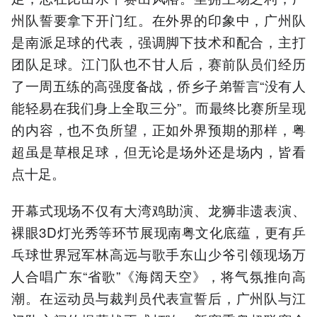
州队誓要拿下开门红。在外界的印象中，广州队
是南派足球的代表，强调脚下技术和配合，主打
团队足球。江门队也不甘人后，赛前队员们经历
了一周五练的高强度备战，侨乡子弟誓言“没有人
能轻易在我们身上全取三分”。而最终比赛所呈现
的内容，也不负所望，正如外界预期的那样，粤
超虽是草根足球，但无论是场外还是场内，皆看
点十足。
开幕式现场不仅有大湾鸡助演、龙狮非遗表演、
裸眼3D灯光秀等环节展现南粤文化底蕴，更有乒
乓球世界冠军林高远与歌手东山少爷引领现场万
人合唱广东“省歌”《海阔天空》，将气氛推向高
潮。在运动员与裁判员代表宣誓后，广州队与江