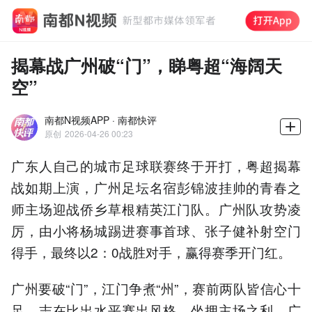
揭幕战广州破“门”，睇粤超“海阔天
空”
南都N视频APP · 南都快评
原创
2026-04-26 00:23
广东人自己的城市足球联赛终于开打，粤超揭幕
战如期上演，广州足坛名宿彭锦波挂帅的青春之
师主场迎战侨乡草根精英江门队。广州队攻势凌
厉，由小将杨城踢进赛事首球、张子健补射空门
得手，最终以2：0战胜对手，赢得赛季开门红。
广州要破“门”，江门争煮“州”，赛前两队皆信心十
足，志在比出水平赛出风格。坐拥主场之利，广