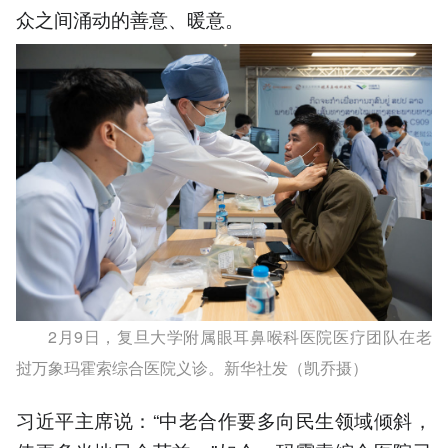
众之间涌动的善意、暖意。
2月9日，复旦大学附属眼耳鼻喉科医院医疗团队在老
挝万象玛霍索综合医院义诊。新华社发（凯乔摄）
习近平主席说：“中老合作要多向民生领域倾斜，