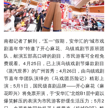
南都记者了解到，“五一”假期，安华汇的“城市戏
剧嘉年华”特邀了开心麻花、乌镇戏剧节原班团
队，献演五部高口碑的剧目，市民游客可全程免
费观看。4月25日，已上演乌镇戏剧节爆款剧目
《蒸汽世界》的广州首秀；4月26日，由乌镇戏剧
节嘉年华团队演绎的《马戏团历险记》精彩上
演；5月1日，国民级喜剧品牌——开心麻花《麻
花即兴》将免票开演，于“安华汇”北馆B1层中庭以
爆笑解压的表演为市民游客舒缓生活压力；5月2
日，央视春晚同款机器人将带来《机械BOT》酷