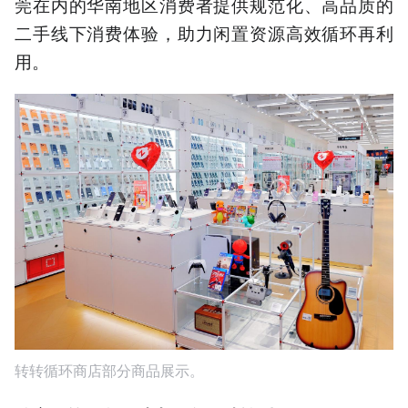
莞在内的华南地区消费者提供规范化、高品质的
化二手交易体验。
二手线下消费体验，助力闲置资源高效循环再利
4.选址东莞看中其大湾区枢
纽位置及领先的二手消费接
用。
受度。
5.转转全国已有1300家门
店，此次升级版循环商店品
类更丰富。
以上内容由AI大模型生成，仅供
参考
转转循环商店部分商品展示。