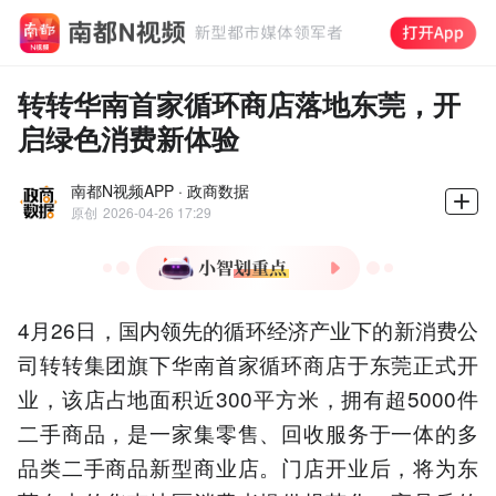
转转华南首家循环商店落地东莞，开
启绿色消费新体验
南都N视频APP · 政商数据
原创
2026-04-26 17:29
1.转转华南首家循环商店东
4月26日，国内领先的循环经济产业下的新消费公
莞开业，打造"回收+零售
+售后"全闭环服务模式。
司转转集团旗下华南首家循环商店于东莞正式开
2.门店覆盖5000余件二手商
业，该店占地面积近300平方米，拥有超5000件
品，提供365天质保和7天无
二手商品，是一家集零售、回收服务于一体的多
理由退货服务。
品类二手商品新型商业店。门店开业后，将为东
3.与闲鱼形成差异化竞争，
主打"官方验+重服务"标准