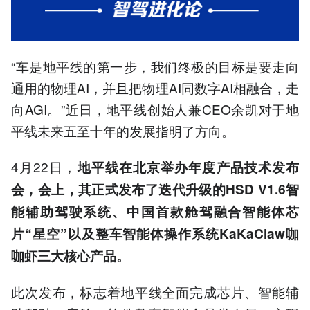
TOPS，成本降低1500-4000
元。
4.地平线推出整车智能体操
作系统KaKaClaw，重构人
“车是地平线的第一步，我们终极的目标是要走向
车交互方式。
通用的物理AI，并且把物理AI同数字AI相融合，走
5.地平线目标融合物理AI与
数字AI，迈向AGI终极方
向AGI。”近日，地平线创始人兼CEO余凯对于地
向。
平线未来五至十年的发展指明了方向。
以上内容由AI大模型生成，仅供
参考
4月22日，
地平线在北京举办年度产品技术发布
会，会上，其正式发布了迭代升级的HSD V1.6智
能辅助驾驶系统、中国首款舱驾融合智能体芯
片“星空”以及整车智能体操作系统KaKaClaw咖
咖虾三大核心产品。
此次发布，标志着地平线全面完成芯片、智能辅