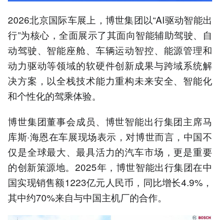
2026北京国际车展上，博世集团以“AI驱动智能出
行”为核心，全面展示了其面向智能辅助驾驶、自
动驾驶、智能座舱、车辆运动智控、能源管理和
动力驱动等领域的软硬件创新成果与跨域系统解
决方案，以全栈技术能力重构未来安全、智能化
和个性化的驾乘体验。
博世集团董事会成员、博世智能出行集团主席马
库斯·海恩在车展现场表示，对博世而言，中国不
仅是全球最大、最具活力的汽车市场，更是重要
的创新策源地。2025年，博世智能出行集团在中
国实现销售额1223亿元人民币，同比增长4.9%，
其中约70%来自与中国主机厂的合作。