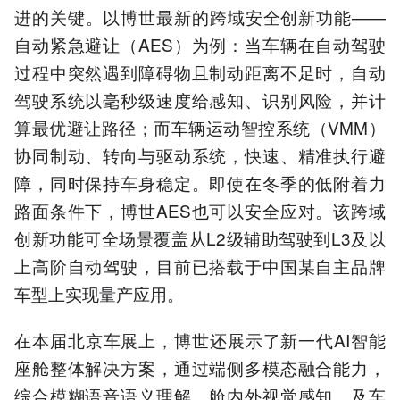
进的关键。以博世最新的跨域安全创新功能——
自动紧急避让（AES）为例：当车辆在自动驾驶
过程中突然遇到障碍物且制动距离不足时，自动
驾驶系统以毫秒级速度给感知、识别风险，并计
算最优避让路径；而车辆运动智控系统（VMM）
协同制动、转向与驱动系统，快速、精准执行避
障，同时保持车身稳定。即使在冬季的低附着力
路面条件下，博世AES也可以安全应对。该跨域
创新功能可全场景覆盖从L2级辅助驾驶到L3及以
上高阶自动驾驶，目前已搭载于中国某自主品牌
车型上实现量产应用。
在本届北京车展上，博世还展示了新一代AI智能
座舱整体解决方案，通过端侧多模态融合能力，
综合模糊语音语义理解、舱内外视觉感知、及车