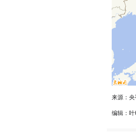
来源：央
编辑：叶