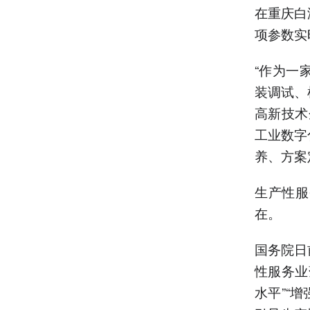
在重庆白
项参数实
“作为一
装调试、
高新技术
工业数字
养、方案
生产性服
在。
国务院日
性服务业
水平”“