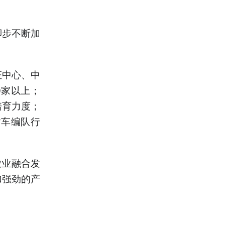
脚步不断加
证中心、中
0家以上；
培育力度；
货车编队行
农业融合发
加强劲的产