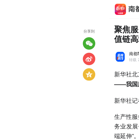
聚焦服
分享到
值链高
南都
转载
新华社北
——我国
新华社记
生产性服
务业发展
端延伸”