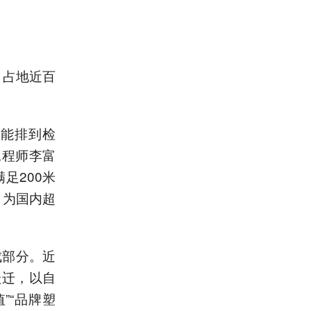
、占地近百
才能排到检
工程师李富
足200米
，为国内超
成部分。近
跃迁，以自
”“品牌塑