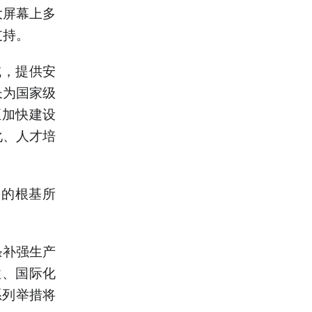
大屏幕上多
支持。
域，提供安
长为国家级
正加快建设
化、人才培
展的根基所
条补强生产
性、国际化
系列举措将