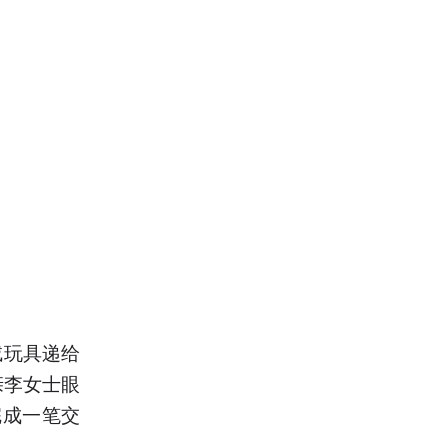
绒玩具递给
亲李女士眼
完成一笔交