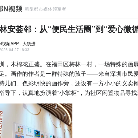
林安荟邻：从“便民生活圈”到“爱心微循
视频APP · 大钱进
2026-04-27 18:33
圳，木棉花正盛。在福田区梅林一村，一场特殊的画
足。画作的作者是一群特殊的孩子——来自深圳市民
特儿们。色彩明快的画作旁，还设有一方小小的义卖
指导下，认真地扮演着“小掌柜”，为社区闲置物品寻