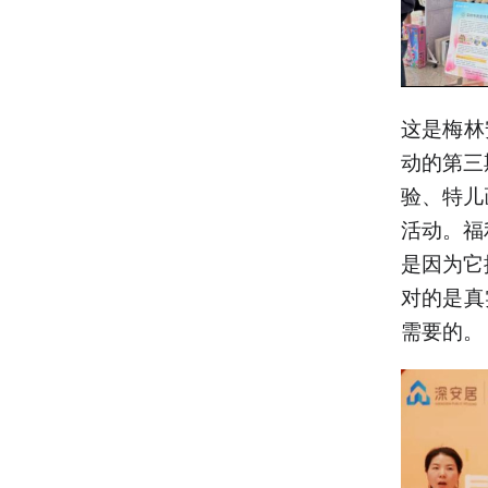
这是梅林
动的第三
验、特儿
活动。福
是因为它
对的是真
需要的