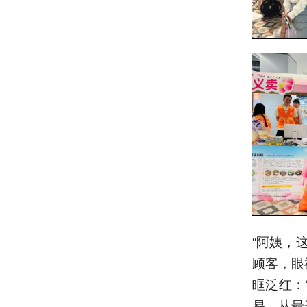
“阿姨，
顾客，眼
眶泛红：
易。从最