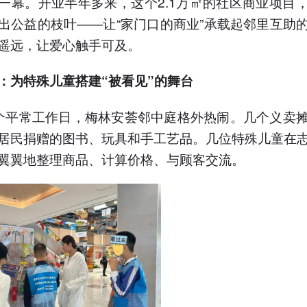
一幕。开业半年多来，这个2.1万㎡的社区商业项目
出公益的枝叶——让“家门口的商业”承载起邻里互助
遥远，让爱心触手可及。
：为特殊儿童搭建“被看见”的舞台
个平常工作日，梅林安荟邻中庭格外热闹。几个义卖
居民捐赠的图书、玩具和手工艺品。几位特殊儿童在
翼翼地整理商品、计算价格、与顾客交流。