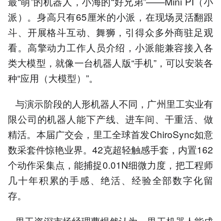
最“萌”的机器人，小海的“好兄弟”——Mini PI（小
派）。身高只有65厘米的小派，在现场灵活翻跟
斗、开展格斗互动、舞狮，引得众多外商驻足观
看。高擎动力工作人员介绍，小派能兼容接入各
类大模型，就像一台机器人版“手机”，可以安装各
种“应用（大模型）”。
与演示阶段的人形机器人不同，广州里工实业有
限公司的机器人能下产线、进车间、干重活、做
精活。本届广交会，里工全球首发ChiroSync如意
数采套件惊艳业界。42克超轻触感手套，内置162
个动作采集点，能捕捉0.01N细微力度，把工程师
几十年积累的手感、绝活、经验全部数字化留
存。
里工资深市场经理曹煜然认为，里工机器人能成