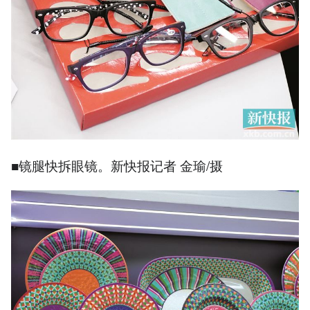
■镜腿快拆眼镜。新快报记者 金瑜/摄