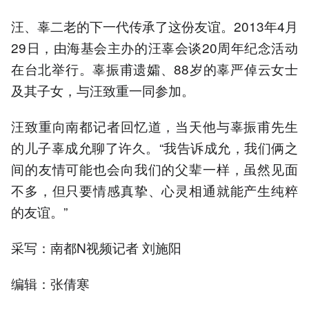
汪、辜二老的下一代传承了这份友谊。2013年4月
29日，由海基会主办的汪辜会谈20周年纪念活动
在台北举行。辜振甫遗孀、88岁的辜严倬云女士
及其子女，与汪致重一同参加。
汪致重向南都记者回忆道，当天他与辜振甫先生
的儿子辜成允聊了许久。“我告诉成允，我们俩之
间的友情可能也会向我们的父辈一样，虽然见面
不多，但只要情感真挚、心灵相通就能产生纯粹
的友谊。”
采写：南都N视频记者 刘施阳
编辑：张倩寒