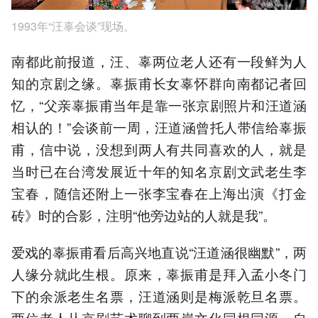
1993年“汪辜会谈”现场。
南都此前报道，汪、辜两位老人还有一段鲜为人
知的京剧之缘。辜振甫长女辜怀群向南都记者回
忆，“父亲辜振甫当年是靠一张京剧照片和汪道涵
相认的！”会谈前一周，汪道涵曾托人带信给辜振
甫，信中说，没想到两人有共同喜欢的人，就是
当时已在台湾发展近十年的知名京剧文武老生李
宝春，随信还附上一张李宝春在上海出演《打金
砖》时的合影，注明“他旁边站的人就是我”。
爱戏的辜振甫看后高兴地直说“汪道涵很幽默”，两
人缘分就此生根。原来，辜振甫是拜入孟小冬门
下的余派老生名票，汪道涵则是梅派乾旦名票。
两位老人从京剧艺术聊到两岸文化同根同源，自