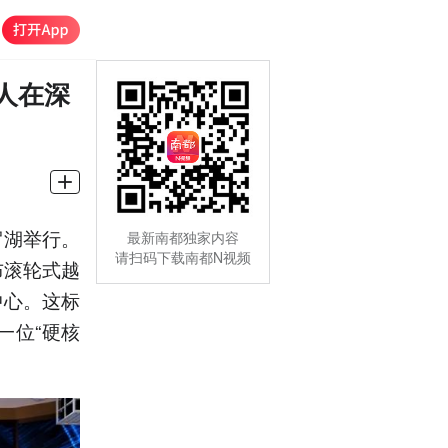
人在深
罗湖举行。
最新南都独家内容
请扫码下载南都N视频
布滚轮式越
中心。这标
一位“硬核