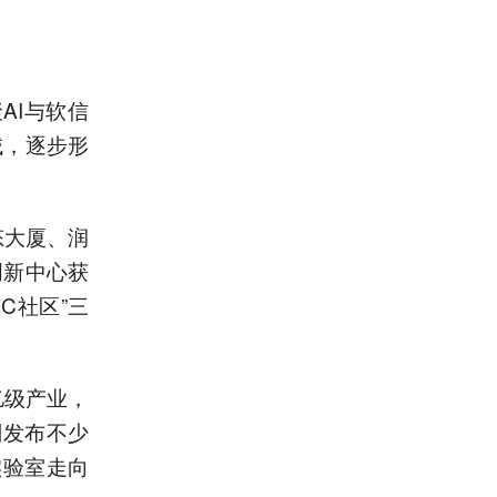
AI与软信
域，逐步形
态大厦、润
创新中心获
C社区”三
亿级产业，
划发布不少
实验室走向