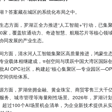
湖？答案藏在城区的系统化布局之中。
新生态方面，罗湖正全力推进“人工智能+”行动，已集聚
00家，覆盖软通动力、奇迹智慧、航顺芯片等核心领
协同发展的产业生态。
间方面，清水河人工智能集聚区高质量推进，鸿蒙生
专业载体相继建成，π创空间与璞跃中国大湾区国际
批AI OPC社区，构建起“核心集聚区—专业园区—OP
空间供给体系。
源方面，罗湖坐拥金融、黄金珠宝、商贸零售三大千
服务、城市管理等海量刚性场景。2026年，罗湖计
、超过100个AI场景机会清单，为企业新技术提供从