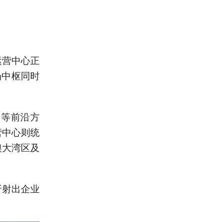
运营中心正
场中枢同时
。
人等前沿方
营中心则统
澳大湾区及
折射出企业