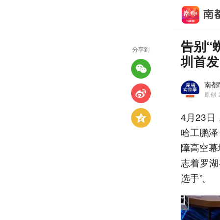
告别“
分享到
圳首发
南都
原创
4月23
哈工鹏泽
障高空幕
志着罗湖
选手”。