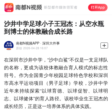
沙井中学足球小子王冠杰：从空水瓶
到博士的体教融合成长路
南都N视频APP · 深圳大件事
原创
2026-04-28 16:07
在深圳市沙井中学，“沙中白鲨”不仅是一支足球队
的名称，更成为该校体教融合育人模式的标志性
符号。作为全国青少年校园足球特色学校和深圳
市高水平运动项目（男子足球）学校，沙井中学
近年来持续探索“以球育德、以球促智、以球明
志、以球健体”的育人路径。该校毕业生王冠杰的
成长经历，正是这一培养体系的具体实践。