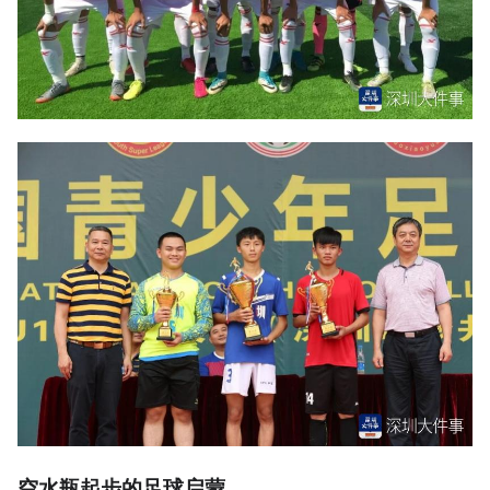
空水瓶起步的足球启蒙