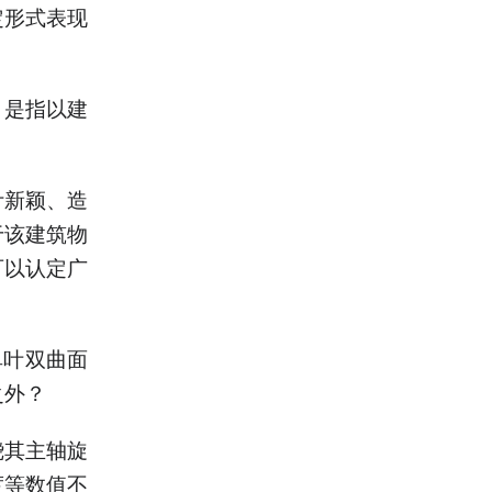
定形式表现
，是指以建
计新颖、造
于该建筑物
可以认定广
单叶双曲面
之外？
绕其主轴旋
度等数值不