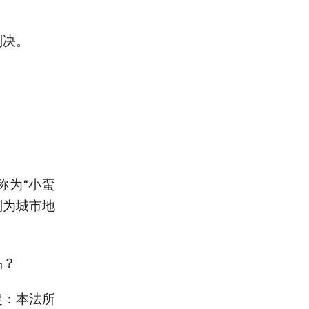
判决。
称为“小蛮
判为城市地
品？
定：本法所