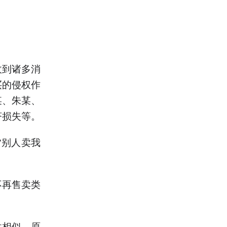
收到诸多消
买的侵权作
某、朱某、
济损失等。
“别人卖我
不再售卖类
性相似。原