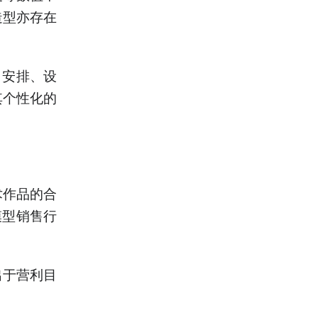
造型亦存在
、安排、设
其个性化的
？
术作品的合
模型销售行
出于营利目