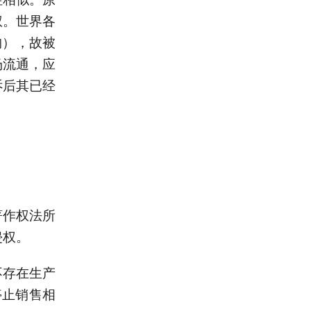
权。世界各
构），故被
场流通，应
诉后其已经
著作权法所
侵权。
不存在生产
停止销售相