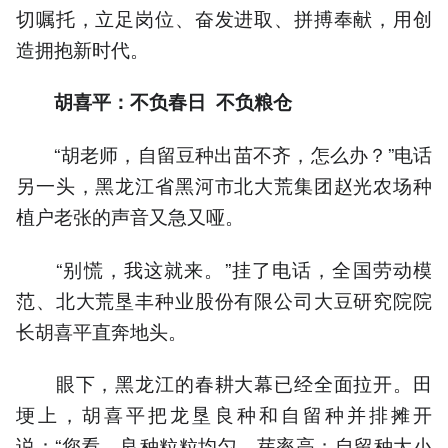
切嘱托，立足岗位、奋发进取、拼搏奉献，用创
造拥抱新时代。
胡喜平：不负春日 不负粮仓
“胡老师，自留豆种出苗不齐，怎么办？”电话
另一头，黑龙江省黑河市北大荒集团赵光农场种
植户老张的声音又急又哑。
“别慌，我这就来。”挂了电话，全国劳动模
范、北大荒垦丰种业股份有限公司大豆研究院院
长胡喜平直奔地头。
眼下，黑龙江的春耕大幕已经全面拉开。田
埂上，胡喜平把龙垦良种和自留种并排摊开
说：“您看，良种粒粒均匀，芽率高；自留种大小