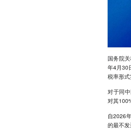
国务院关
年4月3
税率形式
对于同中
对其10
自202
的最不发