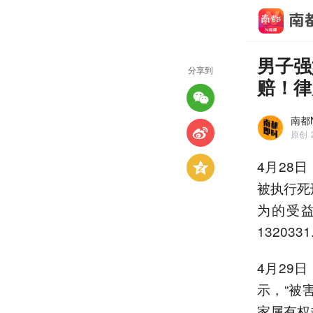
男子强
分享到
赔！律
南都
原创
4月28
被执行死
为的受
132033
4月29
示，“被
家属有权