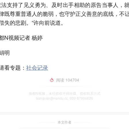
依法支持了见义勇为、及时出手相助的原告当事人，
律既尊重普通人的脆弱，也守护正义善意的底线，不
偿失的悲剧。”许向前说道。
都N视频记者 杨婷
娟明
请看专题：
社会记录
阅读
104704
南都N视频，未经授权不得转载、授权联系方式
banquan@nandu.cc. 020-87006626
本文作者