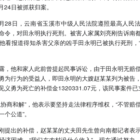
2月24日被抓获归案。
年4月28日，云南省玉溪市中级人民法院遵照最高人民
命令，对田永明执行死刑。被害人家属刘亮刚告诉南
他看报道得知杀害父亲的凶手田永明已被执行死刑，
露，他和家人此前曾提起民事诉讼，由于田永明无赔
勇为行为的受益人，即田永明的大嫂赵某某列为被告
见义勇为死亡的补偿金1320331.07元，该民事案件
绝协商和解”，他表示要坚持走法律程序维权，“不管赔
一个公道”。
刚提出的补偿，赵某某的丈夫田先生曾向南都记者表
经济困难，“我们在农村没什么收入”。现在通过努力