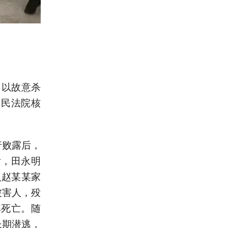
，以故意杀
人民法院核
行败露后，
后，田永明
入赵某某家
被害人，殁
其死亡。随
长期潜逃，