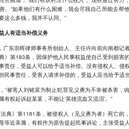
善。“如果他们有什么困难，我会尽我自己所能去帮
要这么多钱，我并不认同。”
益人有适当补偿义务
日，广东崇晖律师事务所创始人、主任许向前向南都记
典》第183条，因保护他人民事权益使自己受到损害
事责任，受益人可以给予适当补偿。没有侵权人、侵
担民事责任，受害人请求补偿的，受益人应当给予适
，“被害人刘铭富为制止犯罪见义勇为不幸被杀害，
属有权起诉赵某某，不能让‘英雄流血又流泪’。”
民法典》第1181条，被侵权人（见义勇为者）死亡的
母等近亲属，有权作为原告提起民事诉讼，主张受益