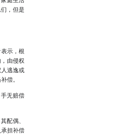
他们，但是
者表示，根
的，由侵权
权人逃逸或
当补偿。
凶手无赔偿
，其配偶、
人承担补偿