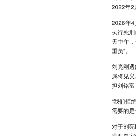
2022年
2026
执行死刑
天中午，
重负”。
刘亮刚透
属将见义
担刘铭富
“我们拒
需要的是
对于刘亮
发时自家