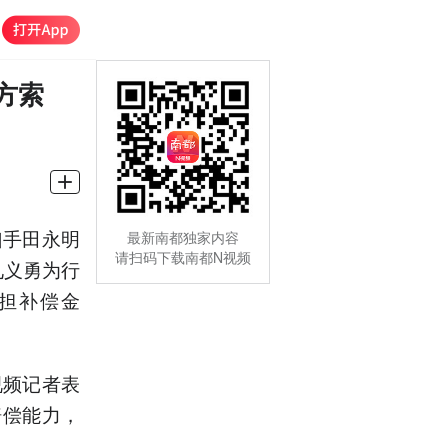
方索
凶手田永明
最新南都独家内容
请扫码下载南都N视频
见义勇为行
担补偿金
视频记者表
赔偿能力，