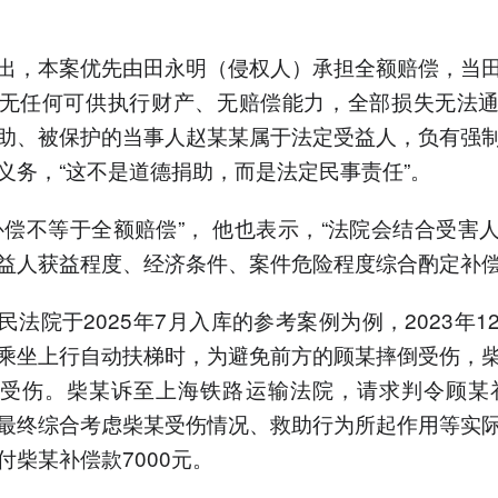
出，本案优先由田永明（侵权人）承担全额赔偿，当
无任何可供执行财产、无赔偿能力，全部损失无法
助、被保护的当事人赵某某属于法定受益人，负有强
义务，“这不是道德捐助，而是法定民事责任”。
补偿不等于全额赔偿”， 他也表示，“法院会结合受害
益人获益程度、经济条件、案件危险程度综合酌定补偿
民法院于2025年7月入库的参考案例为例，2023年1
乘坐上行自动扶梯时，为避免前方的顾某摔倒受伤，
受伤。柴某诉至上海铁路运输法院，请求判令顾某补
最终综合考虑柴某受伤情况、救助行为所起作用等实
付柴某补偿款7000元。