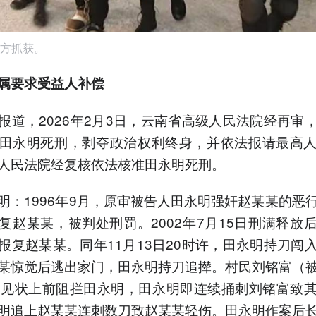
方抓获。
属要求受益人补偿
报道，2026年2月3日，云南省高级人民法院经再审
田永明死刑，剥夺政治权利终身，并依法报请最高
人民法院经复核依法核准田永明死刑。
明：1996年9月，原审被告人田永明强奸赵某某的恶
复赵某某，被判处刑罚。2002年7月15日刑满释放
报复赵某某。同年11月13日20时许，田永明持刀闯
某惊觉后逃出家门，田永明持刀追撵。村民刘铭富（
）见状上前阻拦田永明，田永明即连续捅刺刘铭富致
明追上赵某某连刺数刀致赵某某轻伤。田永明作案后