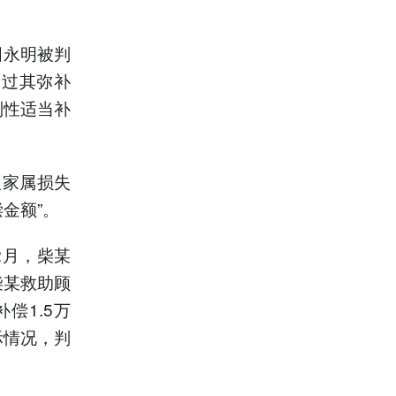
田永明被判
通过其弥补
制性适当补
人家属损失
金额”。
2月，柴某
柴某救助顾
偿1.5万
际情况，判