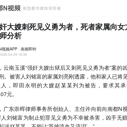
奸大嫂刺死见义勇为者，死者家属向女
师分析
N视频APP · 南都即时
2026-04-29 18:38
日，云南玉溪“强奸大嫂出狱后又刺死见义勇为者”案的
刑。被害人刘铭富的家属刘亮刚透露，他和家人已将
益人，即田永明的大嫂赵某某列为被告，要求其承
1.07元。
日，广东崇晖律师事务所创始人、主任许向前向南都N
害人刘铭富为制止犯罪见义勇为不幸被杀害，凶手无
起诉赵某某，不能让‘英雄流血又流泪’。”