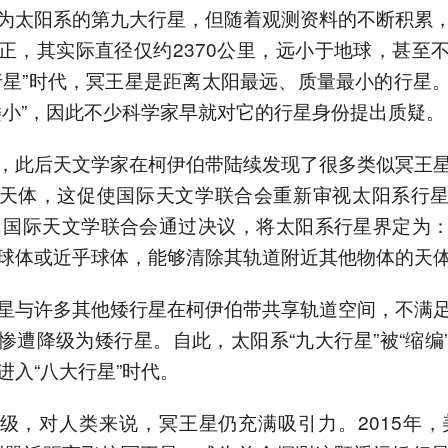
为太阳系的第九大行星，但随着观测资料的不断积累
正，其实际直径仅约2370公里，远小于地球，甚至
行星”时代，冥王星是距离太阳最远、质量最小的行星
矮小”，因此不少科学家早就对它的行星身份提出质疑。
，此后天文学家在柯伊伯带陆续发现了很多类似冥王
天体，这促使国际天文学联合会重新审视太阳系行
年，国际天文学联合会通过决议，将太阳系行星界定为
球体或近乎球体，能够清除其轨道附近其他物体的天
星与许多其他矮行星在柯伊伯带共享轨道空间，不满
惨遭降级为矮行星。自此，太阳系“九大行星”被“缩编
进入“八大行星”时代。
级，对人类来说，冥王星仍充满吸引力。2015年，