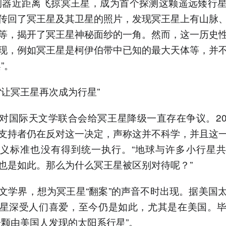
测器近距离飞掠冥王星，成为首个探测这颗遥远矮行
传回了冥王星及其卫星的照片，发现冥王星上有山脉
等，揭开了冥王星神秘面纱的一角。然而，这一历史
现，例如冥王星是柯伊伯带中已知的最大天体等，并
”。
“让冥王星再次成为行星”
对国际天文学联合会给冥王星降级一直存在争议。2
支持者仍在反对这一决定，声称这并不科学，并且这
义标准也没有得到统一执行。“地球与许多小行星
也是如此。那么为什么冥王星被区别对待呢？”
文学界，想为冥王星“翻案”的声音不时出现。据美国
星深受人们喜爱，至今仍是如此，尤其是在美国。
一颗由美国人发现的太阳系行星”。