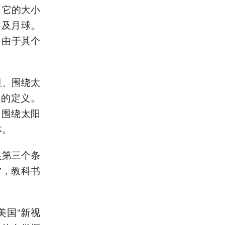
，它的大小
不及月球。
。由于其个
星、围绕太
星的定义。
：围绕太阳
体。
足第三个条
”，教科书
美国“新视