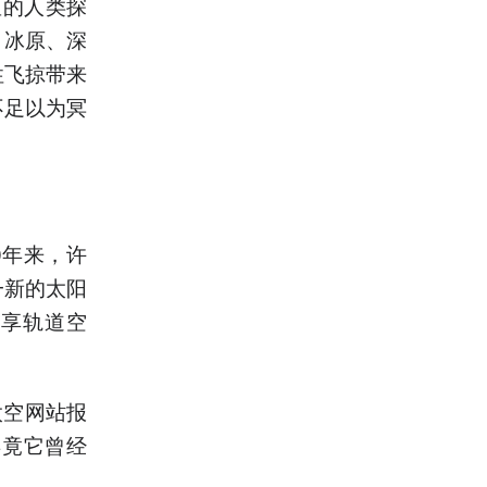
星的人类探
、冰原、深
性飞掠带来
不足以为冥
0年来，许
一新的太阳
共享轨道空
太空网站报
毕竟它曾经