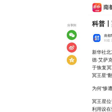
科普丨
分享到
南都
转载
新华社北
德·艾萨
于恢复冥
冥王星“
为何“惨遭
冥王星位
利用设在