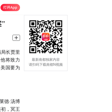
”
局局长贾里
，他将致力
最新南都独家内容
请扫码下载南都N视频
，美国要为
莱德·汤博
起初，冥王