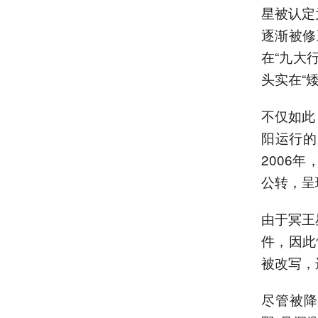
星被认定
逐渐被修
在“九大
头实在“
不仅如此
阳运行的
2006
公转，呈
由于冥王
件，因此
被改写，
尽管被降