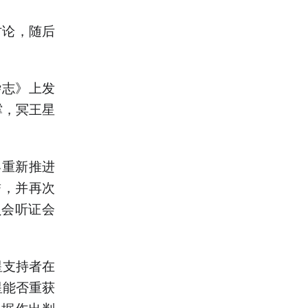
讨论，随后
杂志》上发
撑，冥王星
界重新推进
誉，并再次
员会听证会
星支持者在
星能否重获
证据作出判