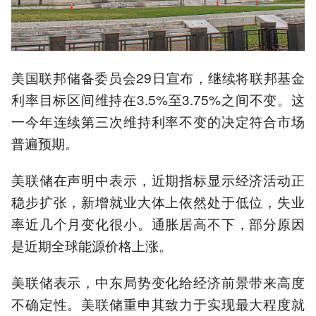
美国联邦储备委员会29日宣布，继续将联邦基金
利率目标区间维持在3.5%至3.75%之间不变。这
一今年连续第三次维持利率不变的决定符合市场
普遍预期。
美联储在声明中表示，近期指标显示经济活动正
稳步扩张，新增就业大体上依然处于低位，失业
率近几个月变化很小。通胀居高不下，部分原因
是近期全球能源价格上涨。
美联储表示，中东局势变化给经济前景带来高度
不确定性。美联储重申其致力于实现最大程度就