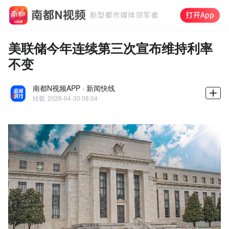
美联储今年连续第三次宣布维持利率
不变
南都N视频APP · 新闻快线
转载
2026-04-30 08:04