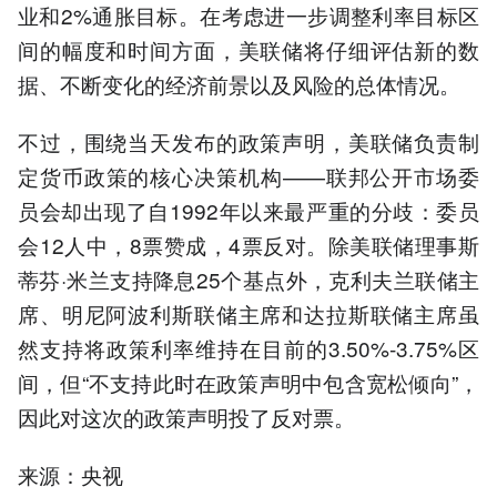
业和2%通胀目标。在考虑进一步调整利率目标区
间的幅度和时间方面，美联储将仔细评估新的数
据、不断变化的经济前景以及风险的总体情况。
不过，围绕当天发布的政策声明，美联储负责制
定货币政策的核心决策机构——联邦公开市场委
员会却出现了自1992年以来最严重的分歧：委员
会12人中，8票赞成，4票反对。除美联储理事斯
蒂芬·米兰支持降息25个基点外，克利夫兰联储主
席、明尼阿波利斯联储主席和达拉斯联储主席虽
然支持将政策利率维持在目前的3.50%-3.75%区
间，但“不支持此时在政策声明中包含宽松倾向”，
因此对这次的政策声明投了反对票。
来源：央视