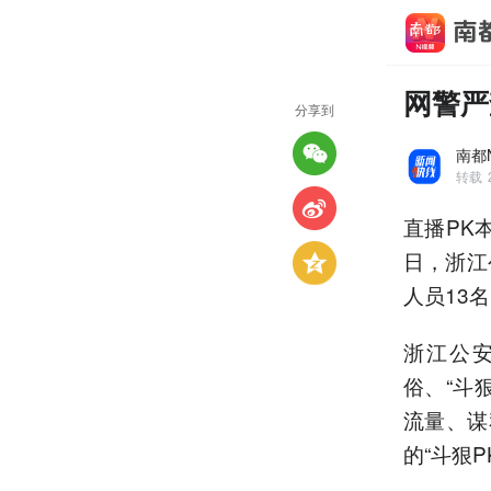
网警严
分享到
南都
转载
直播PK
日，浙江
人员13
浙江公
俗、“斗
流量、谋
的“斗狠P