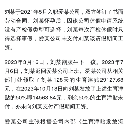
刘某于2021年5月入职爱某公司，双方签订了书面
劳动合同。刘某怀孕后，因该公司休假申请系统
没有产检假类型可选择，刘某每次产检休假时只
得选择事假，爱某公司未支付刘某该请假期间工
资。
2023年3月16日，刘某剖腹生下一孩。2023年7
月6日，刘某返回爱某公司上班。爱某公司从相关
部门处领取了刘某128天的生育津贴29127.68
元，在2023年10月18日向刘某发放了上述生育津
贴的50%即14563.84元，剩余50%的生育津贴未
付，亦未向刘某支付产假期间工资。
爱某公司主张根据公司内部《生育津贴发放流