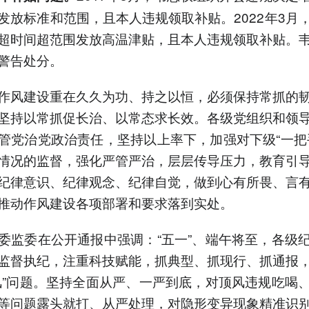
发放标准和范围，且本人违规领取补贴。2022年3月
超时间超范围发放高温津贴，且本人违规领取补贴。
警告处分。
作风建设重在久久为功、持之以恒，必须保持常抓的
坚持以常抓促长治、以常态求长效。各级党组织和领
管党治党政治责任，坚持以上率下，加强对下级“一把
情况的监督，强化严管严治，层层传导压力，教育引
纪律意识、纪律观念、纪律自觉，做到心有所畏、言
推动作风建设各项部署和要求落到实处。
委监委在公开通报中强调：“五一”、端午将至，各级
监督执纪，注重科技赋能，抓典型、抓现行、抓通报
风”问题。坚持全面从严、一严到底，对顶风违规吃喝
等问题露头就打、从严处理，对隐形变异现象精准识