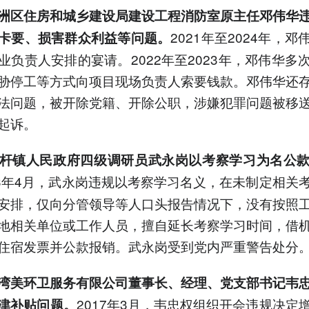
洲区住房和城乡建设局建设工程消防室原主任邓伟华
2021年至2024年，
卡要、损害群众利益等问题。
业负责人安排的宴请。2022年至2023年，邓伟华多
胁停工等方式向项目现场负责人索要钱款。邓伟华还
法问题，被开除党籍、开除公职，涉嫌犯罪问题被移
起诉。
杆镇人民政府四级调研员武永岗以考察学习为名公
23年4月，武永岗违规以考察学习名义，在未制定相关
安排，仅向分管领导等人口头报告情况下，没有按照
地相关单位或工作人员，擅自延长考察学习时间，借
住宿发票并公款报销。武永岗受到党内严重警告处分
湾美环卫服务有限公司董事长、经理、党支部书记韦
2017年3月，韦忠权组织开会违规决定
津补贴问题。