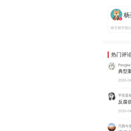
杨
南方都市报
热门评
Pengke
典型
2026-0
平安是福
反腐
2026-0
只因今