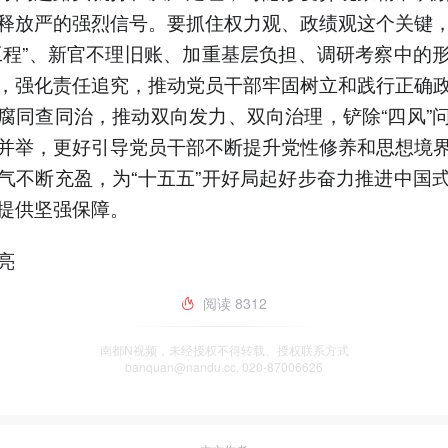
释放严的强烈信号。要抓住权力观、政绩观这个关键
工程”、新官不理旧账、加重基层负担、调研考察中的
，强化责任追究，推动党员干部牢固树立和践行正确
腐同查同治，推动双向发力、双向治理，铲除“四风”
并举，更好引导党员干部不断提升党性修养和思想境
气不断充盈，为“十五五”开好局起好步奋力推进中国
提供坚强保障。
亮
阅读
8312
南都N视频，未经授权不得转载、授权联系方式
banquan@nandu.cc. 020-87006626