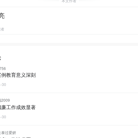
本文作者
亮
记者
论
756
案例教育意义深刻
4-30
2009
倡廉工作成效显著
4-30
生泰过爱妍