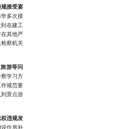
违规接受宴
邓伟华多次接
次到在建工
存在其他严
送检察机关
款旅游等问
考察学习方
工作规范要
机到景点游
。
忠权违规发
增设住房补