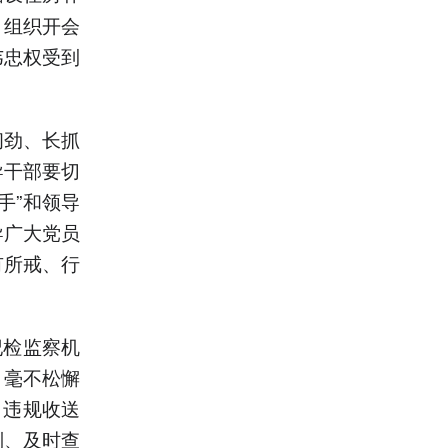
，组织开会
韦忠权受到
韧劲、长抓
导干部要切
手”和领导
导广大党员
有所戒、行
纪检监察机
，毫不松懈
、违规收送
别、及时查