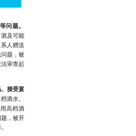
等问题。
白酒及可能
关系人赠送
法问题，被
依法审查起
品、接受宴
高档酒水。
饮用高档酒
问题，被开
诉。