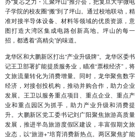
办“复芯之力・汇聚坪山”推介会，把复旦大学微电
子学院的校友圈“搬”到了坪山。通过校地联动，精
准对接半导体设备、材料等领域的优质资源，意
图打造大湾区集成电路创新高地。坪山的每一
招，都透着“高精尖”的味道。
龙华区和大鹏新区打出“产业升级牌”。龙华区委书
记王卫部署扩能提质服务业，瞄准“票根经济”，将
文旅流量转化为消费增量。同时，龙华聚焦数字
经济，对接创投机构，推动并购合作，助力企业
发展。王卫以服务重点项目、重点企业、重点产
业和重点园区为抓手，助力产业升级和消费提
升。大鹏新区党工委书记刘广阳聚焦旅游高质量
发展，推进半岛旅游度假区建设，丰富假期文旅
业态，以“旅游+”培育消费新热点。两区聚焦扩能