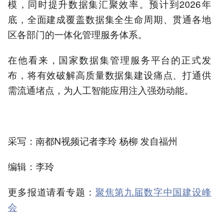
模，同时提升数据集汇聚效率。预计到2026年
底，全面建成覆盖数据集全生命周期、贯通各地
区各部门的一体化管理服务体系。
在他看来，国家数据集管理服务平台的正式发
布，将有效破解高质量数据集建设痛点、打通供
需流通堵点，为人工智能应用注入强劲动能。
采写：南都N视频记者李玲 杨柳 发自福州
编辑：李玲
更多报道请看专题：
聚焦第九届数字中国建设峰
会