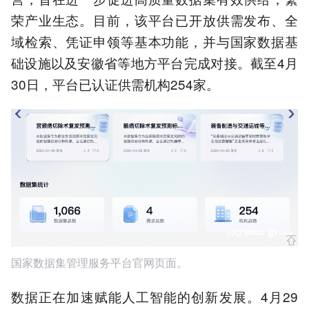
荣产业生态。目前，该平台已开放供需发布、全
域检索、凭证申领等基本功能，并与国家数据基
础设施以及安徽省等地方平台完成对接。截至4月
30日，平台已认证供需机构254家。
国家数据集管理服务平台官网页面。
数据正在加速赋能人工智能的创新发展。4月29