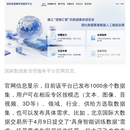
国家数据集管理服务平台官网首页。
官网信息显示，目前该平台已发布1000余个数据
集，用户可在相应专区按模态（文本、图像、音
视频、3D等）、领域、行业、供给方选取数据
集，也可以发布具体需求。比如，北京国际大数
据交易所于4月9日提交了“具身智能训练数据”需