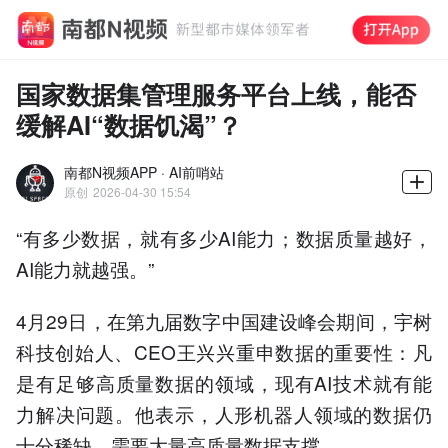
国家数据集管理服务平台上线，能否
缓解AI“数据饥渴”？
南都N视频APP · AI前哨站
原创
2026-04-30 15:54
“有多少数据，就有多少AI能力；数据质量越好，
AI能力就越强。”
4月29日，在第九届数字中国建设峰会期间，宇树
科技创始人、CEO王兴兴重申数据的重要性：凡
是有足够高质量数据的领域，现有AI技术就有能
力解决问题。他表示，人形机器人领域的数据仍
十分稀缺，需要大量高质量数据支撑。