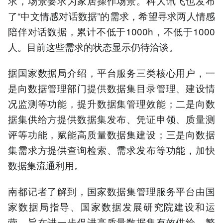
求，场景要求为家居操作场景。科大讯飞也发布
了“中文情感对话数据”的需求，希望寻求两人情感
陪伴对话数据，累计不低于1000h，不低于1000
人。目前这些需求的状态显示仍待洽谈。
据国家数据局介绍，平台服务三类核心用户，一
是向数据管理部门提供数据集目录管理、建设情
况监测等功能，提升数据集管理效能；二是向数
据集供给方提供数据集发布、凭证申领、质量测
评等功能，赋能高质量数据集建设；三是向数据
集需求方提供查询检索、需求发布等功能，加快
数据集流通利用。
南都记者了解到，国家数据集管理服务平台由国
家数据局指导、国家数据发展研究院建设和运
营，旨在进一步促进高质量数据集有效供给，繁