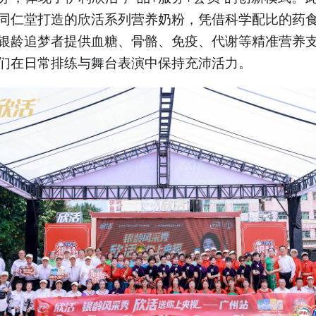
3.伊利欣活与沃尔玛十年合
同仁堂打造的欣活系列营养奶粉，凭借科学配比的药
作升级，共同服务银龄群
体，提供营养选择与健康服
银龄追梦者提供血糖、骨骼、免疫、代谢等精准营养
务。
们在日常排练与舞台表演中保持充沛活力。
4.我国60岁及以上老年人口
达3.1亿，预计2035年突破4
亿，进入重度老龄化阶段。
5.老年人群营养素养总体偏
低，仅11.3%达标，区域分
布不均衡，东部最高达
19.3%。
以上内容由AI大模型生成，仅供
参考