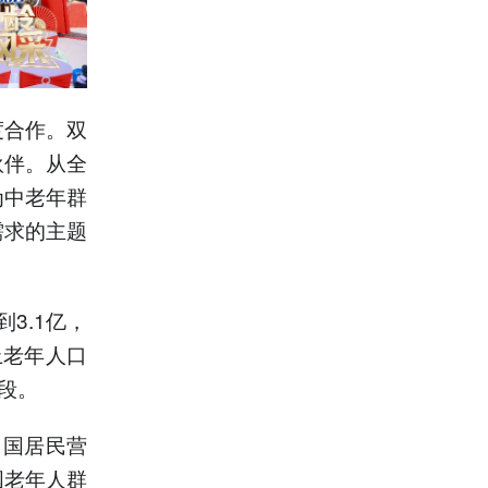
度合作。双
伙伴。从全
为中老年群
需求的主题
3.1亿，
上老年人口
段。
中国居民营
国老年人群