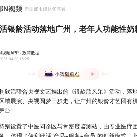
活银龄活动落地广州，老年人功能性奶
N视频APP · 政商数据
2026-04-30 15:25
1.伊利欣活联合央视文艺推
利欣活联合央视文艺推出的《银龄欣风采》活动，落
出《银龄欣风采》活动，助
力银龄才艺团登上央视舞
区域展演、央视圆梦三步走，让广州的银龄才艺团有
台。
舞台。
2.活动现场设置中医问诊与
骨密度监测，提供免费健康
特别设置了中医问诊区与骨密度监测站，由专业医疗
服务，创新"产品+服务+会
员"模式。
务，体现了伊利欣活“产品+服务+会员”的创新模式。