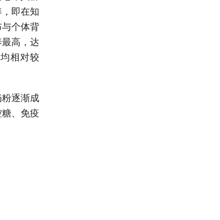
养，即在知
布与个体背
养最高，达
区均相对较
奶粉逐渐成
控糖、免疫