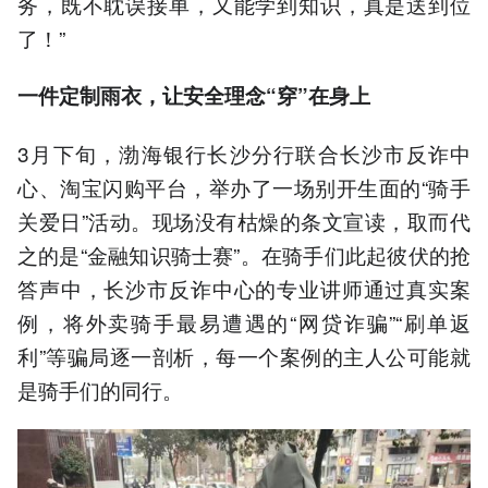
务，既不耽误接单，又能学到知识，真是送到位
了！”
一件
定制
雨衣，让安全理念“穿”在身上
3月下旬，渤海银行长沙分行联合长沙市反诈中
心、淘宝闪购平台，举办了一场别开生面的“骑手
关爱日”活动。现场没有枯燥的条文宣读，取而代
之的是“金融知识骑士赛”。在骑手们此起彼伏的抢
答声中，长沙市反诈中心的专业讲师通过真实案
例，将外卖骑手最易遭遇的“网贷诈骗”“刷单返
利”等骗局逐一剖析，每一个案例的主人公可能就
是骑手们的同行。