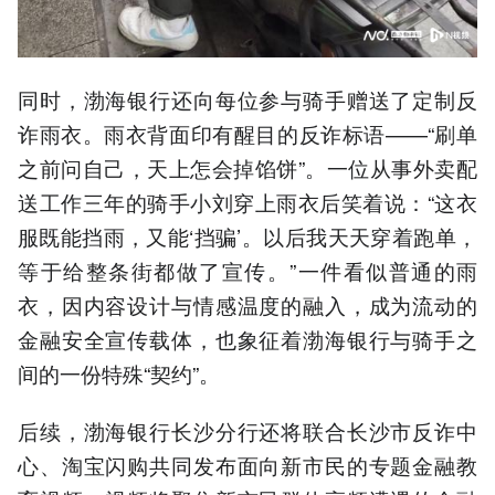
同时，渤海银行还向每位参与骑手赠送了定制反
诈雨衣。雨衣背面印有醒目的反诈标语——“刷单
之前问自己，天上怎会掉馅饼”。一位从事外卖配
送工作三年的骑手小刘穿上雨衣后笑着说：“这衣
服既能挡雨，又能‘挡骗’。以后我天天穿着跑单，
等于给整条街都做了宣传。”一件看似普通的雨
衣，因内容设计与情感温度的融入，成为流动的
金融安全宣传载体，也象征着渤海银行与骑手之
间的一份特殊“契约”。
后续，渤海银行长沙分行还将联合长沙市反诈中
心、淘宝闪购共同发布面向新市民的专题金融教