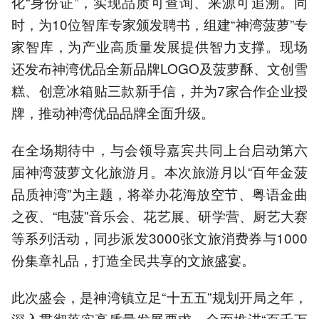
化“身份证”，实现品质可查询、来源可追溯。同
时，为10位智库专家颁发聘书，组建“神湾菠萝”专
家智库，为产业高质量发展提供智力支撑。现场
还发布神湾优品全新品牌LOGO及菠萝酥、文创雪
糕、创意冰箱贴三款新手信，并为7家合作企业授
牌，推动神湾优品品牌全面升级。
在全场期待中，与会领导嘉宾共同上台启动第六
届神湾菠萝文化旅游月。本次旅游月以“百年金菠
品质神湾”为主题，将举办花海放空节、粤语金曲
之夜、“电菠”音乐会、花艺展、研学营、厨艺大赛
等系列活动，同步派发3000张文旅消费券与1000
份集章礼品，打造全民共享的文旅盛宴。
此次盛会，是神湾镇立足“十五五”规划开局之年，
深入贯彻落实高质量发展要求、全面推进“百千万