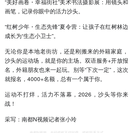
“美好画卷・幸福街社”美术书法摄影展：用镜头和
画笔，记录你眼中的活力沙头。
“红树少年・生态先锋”夏令营：让孩子在红树林边
成长为“生态小卫士”。
无论你是本地老街坊，还是刚搬来的外籍家庭，
沙头的运动场，就是你的主场。双语服务+开放报
名，外籍朋友也来一起玩。别等“下次一定”，这次
就报名，4000+名额，总有一个属于你。
运动不打烊，活力不落幕，2026，沙头等你来
战！
采写：南都N视频记者张小玲
南都N视频，未经授权不得转载、授权联系方式