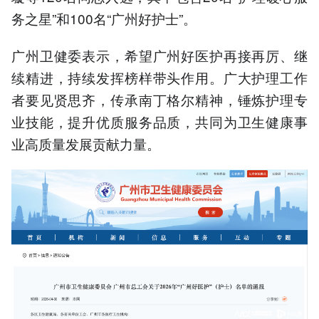
者学习榜样，提升专业技能
务之星”和100名“广州好护士”。
和服务品质。
4.入选护士来自中山大学附
广州卫健委表示，希望广州好医护再接再厉、继
属医院、广东省人民医院等
知名医疗机构。
续精进，持续发挥榜样带头作用。广大护理工作
5.表彰旨在弘扬南丁格尔精
者要见贤思齐，传承南丁格尔精神，锤炼护理专
神，推动卫生健康
业技能，提升优质服务品质，共同为卫生健康事
以上内容由AI大模型生成，仅供
参考
业高质量发展贡献力量。