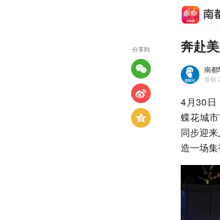
奔赴美
分享到
南都N
原创
4月30
蝶花城市首
同步迎来
造一场集