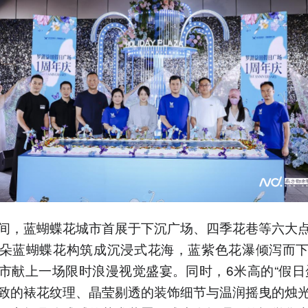
间，蓝蝴蝶花城市首展于下沉广场、四季花巷等六大
朵蓝蝴蝶花构筑成沉浸式花海，蓝紫色花瀑倾泻而
市献上一场限时浪漫视觉盛宴。同时，6米高的“假日
致的裱花纹理、晶莹剔透的装饰细节与温润摇曳的烛