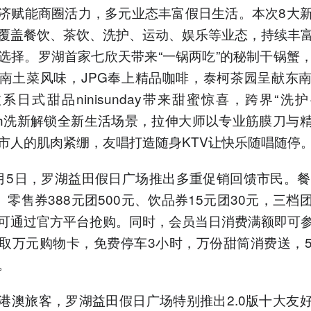
济赋能商圈活力，多元业态丰富假日生活。本次8大
覆盖餐饮、茶饮、洗护、运动、娱乐等业态，持续丰
选择。罗湖首家七欣天带来“一锅两吃”的秘制干锅蟹
南土菜风味，JPG奉上精品咖啡，泰柯茶园呈献东
系日式甜品ninisunday带来甜蜜惊喜，跨界“洗护
ash洗新解锁全新生活场景，拉伸大师以专业筋膜刀与
市人的肌肉紧绷，友唱打造随身KTV让快乐随唱随停
月5日，罗湖益田假日广场推出多重促销回馈市民。餐
元、零售券388元团500元、饮品券15元团30元，三档
可通过官方平台抢购。同时，会员当日消费满额即可
取万元购物卡，免费停车3小时，万份甜筒消费送，
。
港澳旅客，罗湖益田假日广场特别推出2.0版十大友