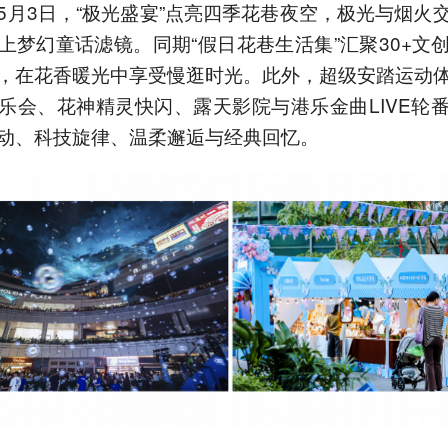
5月3日，“极光盛宴”点亮四季花巷夜空，极光与烟火
上梦幻童话滤镜。同期“假日花巷生活集”汇聚30+文
，在花香暖光中享受慢逛时光。此外，超级安踏运动
乐会、花神精灵快闪、露天影院与港乐金曲LIVE轮
动、科技旋律、温柔邂逅与经典回忆。