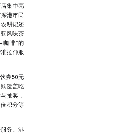
新店集中亮
富深港市民
，农耕记还
南亚风味茶
+咖啡”的
精准拉伸服
。
饮券50元
团购覆盖吃
参与抽奖，
5倍积分等
好服务。港