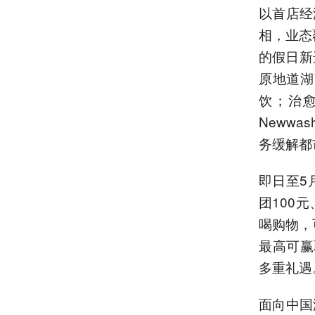
以首店经
相，业态
的假日新
原地道湖
饮；治愈
Neww
务缓解都
即日至5
团100
喝购物，
最高可赢
多重礼遇
面向中国