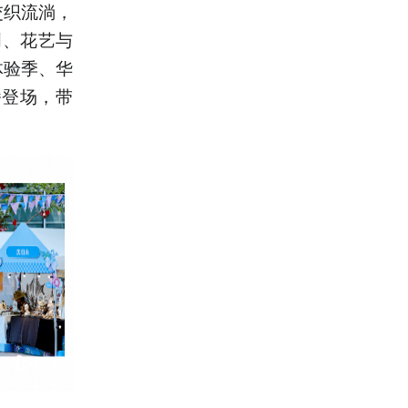
交织流淌，
创、花艺与
体验季、华
番登场，带