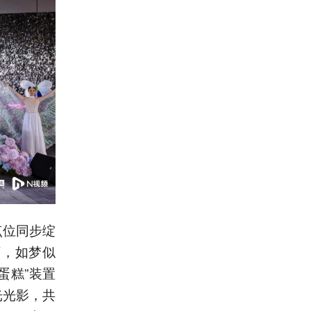
点位同步绽
下，如梦似
蛋糕”装置
光光影，共