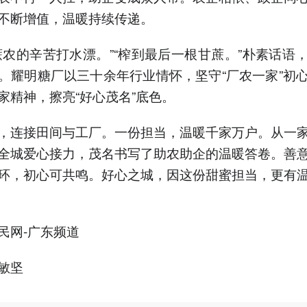
不断增值，温暖持续传递。
蔗农的辛苦打水漂。”“榨到最后一根甘蔗。”朴素话语
。耀明糖厂以三十余年行业情怀，坚守“厂农一家”初
家精神，擦亮“好心茂名”底色。
，连接田间与工厂。一份担当，温暖千家万户。从一
全城爱心接力，茂名书写了助农助企的温暖答卷。善
环，初心可共鸣。好心之城，因这份甜蜜担当，更有
民网-广东频道
敏坚