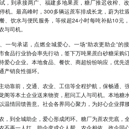
试，到承接两广、福建多地果蔗，糖厂推迟收榨、
不停机。最高峰时，300多辆运蔗车排成长龙，蔚为壮
餐、饮水与便民服务，等候超24小时每吨补贴10元
农与司机。
、一句承诺，点燃全城爱心。一场“助农更助企”的
市食品行业协会率先行动，签下万吨果蔗白砂糖采购
持爱心企业。本地食品、餐饮、商超纷纷响应，优先
通产销良性循环。
主动靠前，交通、农业、工信等全程护航，保畅通、
龙阁等本土企业送来物资，慰问工人与司机。本地糖
以温情回馈善意。社会各界同心聚力，为好心企业撑
农，到全城助企，爱心形成闭环。糖厂为蔗农兜底，
农不再一人扛，助企变成众人帮。农企相依、政企同