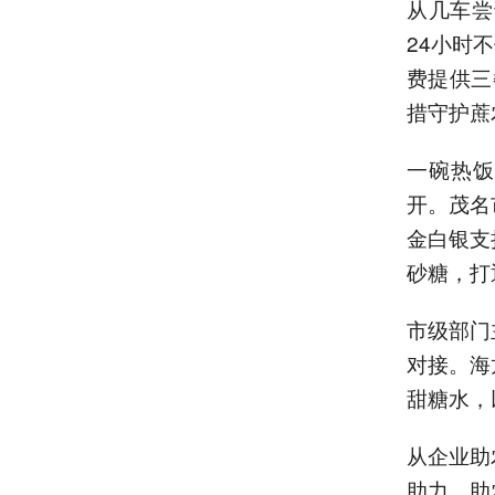
从几车尝
24小时
费提供三
措守护蔗
一碗热饭
开。茂名
金白银支
砂糖，打
市级部门
对接。海
甜糖水，
从企业助
助力。助