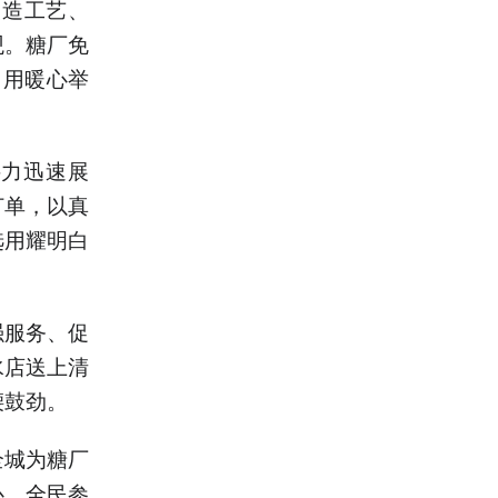
改造工艺、
观。糖厂免
，用暖心举
接力迅速展
订单，以真
选用耀明白
强服务、促
水店送上清
腰鼓劲。
全城为糖厂
心、全民参