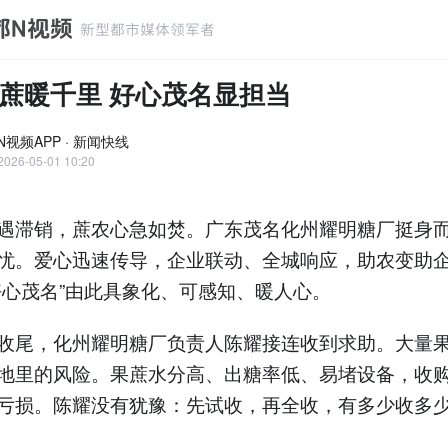
蔗暖千里 好心茂名显担当
N视频APP · 新闻快线
2026-05-01 10:20
遇滞销，蔗农心急如焚。广东茂名化州耀明糖厂挺身
忧。爱心迅速传导，企业联动、全城响应，助农变助
好心茂名”由此具象化、可感知、暖人心。
收尾，化州耀明糖厂负责人陈耀接连收到求助。大量
地里的风险。果蔗水分高、出糖率低、易堵设备，收
亏损。陈耀没有犹豫：先试收，再全收，有多少收多