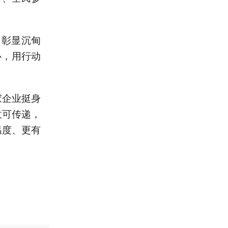
，彰显沉甸
心，用行动
家企业挺身
意可传递，
温度、更有