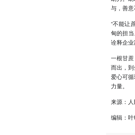
与，善意
“不能让
甸的担当
诠释企业
一根甘蔗
而出，到
爱心可循
力量。
来源：人
编辑：叶