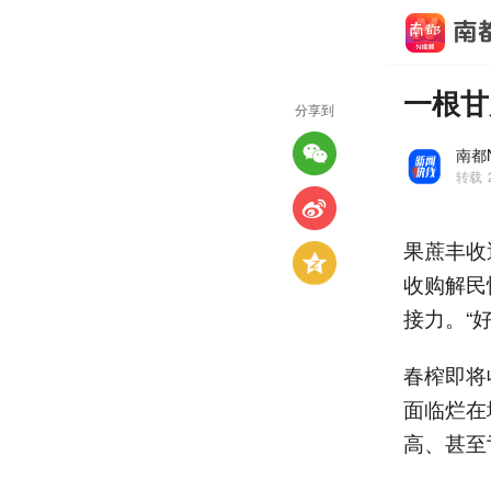
一根甘
分享到
南都
转载
果蔗丰收
收购解民
接力。“
春榨即将
面临烂在
高、甚至