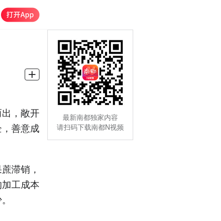
而出，敞开
最新南都独家内容
企，善意成
请扫码下载南都N视频
果蔗滞销，
购加工成本
少。