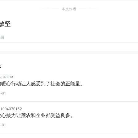
本文作者
敏坚
编辑
论
nshine
的暖心行动让人感受到了社会的正能量。
5-01
e1004370152
爱心接力让蔗农和企业都受益良多。
5-01