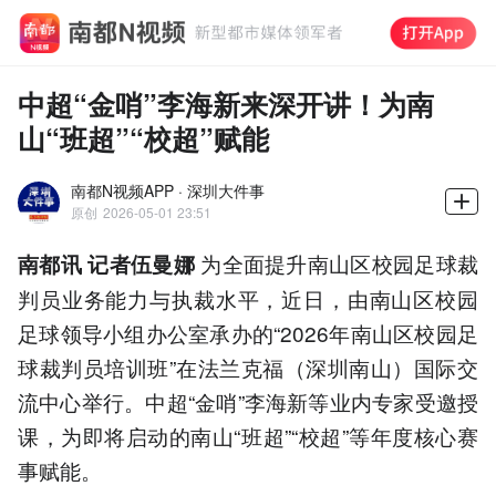
中超“金哨”李海新来深开讲！为南
山“班超”“校超”赋能
南都N视频APP · 深圳大件事
原创
2026-05-01 23:51
为全面提升南山区校园足球裁
南都讯 记者伍曼娜
判员业务能力与执裁水平，近日，由南山区校园
足球领导小组办公室承办的“2026年南山区校园足
球裁判员培训班”在法兰克福（深圳南山）国际交
流中心举行。中超“金哨”李海新等业内专家受邀授
课，为即将启动的南山“班超”“校超”等年度核心赛
事赋能。