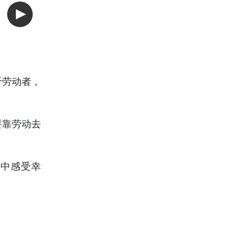
于劳动者，
要靠劳动去
斗中感受幸