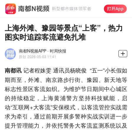
上海外滩、豫园等景点“上客”，热力
图实时追踪客流避免扎堆
南都N视频APP · 时局快报
原创
2026-05-03 11:41
记者程姝雯 通讯员杨晓俊 “五一”小长假如
南都讯
期而至，外滩、南京路步行街、豫园、新天地等
标志性景区客流如织。为维护节日期间中心城区
的持续稳定，上海黄浦警方坚持科技赋能，启
动“互联网+大客流”安保模式，以客流管控实战需
求为牵引，通过前期开展多警种实战实训进一步
提升管理能力，并依托警务大客流监测系统以及