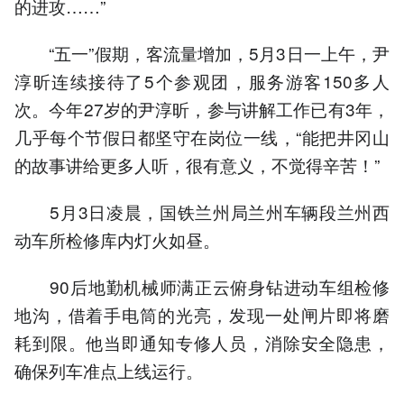
的进攻……”
“五一”假期，客流量增加，5月3日一上午，尹
淳昕连续接待了5个参观团，服务游客150多人
次。今年27岁的尹淳昕，参与讲解工作已有3年，
几乎每个节假日都坚守在岗位一线，“能把井冈山
的故事讲给更多人听，很有意义，不觉得辛苦！”
5月3日凌晨，国铁兰州局兰州车辆段兰州西
动车所检修库内灯火如昼。
90后地勤机械师满正云俯身钻进动车组检修
地沟，借着手电筒的光亮，发现一处闸片即将磨
耗到限。他当即通知专修人员，消除安全隐患，
确保列车准点上线运行。