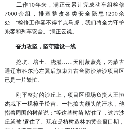
工作10年来，满正云累计完成动车组检修
7000余组，排查整改各类安全隐患1200余
处。“检修工作容不得半点马虎，我们将全力守护
乘客和列车安全。”满正云说。
奋力攻坚，坚守建设一线
挖坑、培土、浇灌……天刚蒙蒙亮，内蒙古
通辽市科尔沁左翼后旗束力古台防沙治沙项目区
已是一片繁忙。
刚平整好的沙丘上，项目区现场负责人王恒
杰栽下一棵樟子松苗。一把擦去额头的汗水，他
指着周围的树苗说：“等这些树苗‘站’住了，这片沙
丘就被‘锁’住了。现在是植树造林的黄金窗口期，