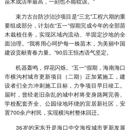
苗木成活率最高，一刻也不能耽误。”
束力古台防沙治沙项目是“三北”工程六期的重
要组成部分，计划在“五一”假期完成今年的全部苗
木栽植任务，实现区域内流动、半固定沙地的全
面治理。“我将用心呵护每一株苗木，为美丽中国
建设贡献青春力量。”90后王恒杰语气坚定。
机器轰鸣，焊花闪烁。“五一”假期，海南海口
市横沟村城市更新项目（二期）正加紧施工，建
设者们全力冲刺施工目标，力争项目早日竣工。
届时，曾经老旧杂乱的城中村将变身路网完善、
学校配套齐全、公园绿地环绕的宜居新社区，安
置700余户村民，实现横沟村整体回迁。
36岁的宋东升是海口中交海投城市更新发展